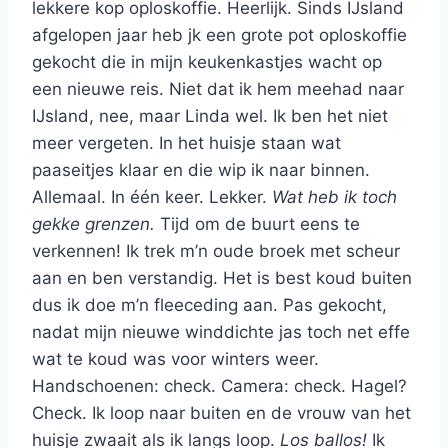
lekkere kop oploskoffie. Heerlijk. Sinds IJsland
afgelopen jaar heb jk een grote pot oploskoffie
gekocht die in mijn keukenkastjes wacht op
een nieuwe reis. Niet dat ik hem meehad naar
IJsland, nee, maar Linda wel. Ik ben het niet
meer vergeten. In het huisje staan wat
paaseitjes klaar en die wip ik naar binnen.
Allemaal. In één keer. Lekker.
Wat heb ik toch
gekke grenzen.
Tijd om de buurt eens te
verkennen! Ik trek m’n oude broek met scheur
aan en ben verstandig. Het is best koud buiten
dus ik doe m’n fleeceding aan. Pas gekocht,
nadat mijn nieuwe winddichte jas toch net effe
wat te koud was voor winters weer.
Handschoenen: check. Camera: check. Hagel?
Check. Ik loop naar buiten en de vrouw van het
huisje zwaait als ik langs loop.
Los ballos!
Ik