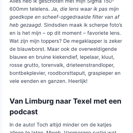
Alles heb ik geschoten met mijn Sigma 150-
600mm telelens.
Ja, die lens waar ik pas mijn
goedkope en scheef-opgedraaide filter van af
heb gezaagd.
Sindsdien maak ik scherpe foto’s
en is het mijn – op dit moment – favoriete lens.
Wat zijn mijn toppers? De megaklapper is zeker
de blauwborst. Maar ook de overweldigende
blauwe en bruine kiekendief, lepelaar, kluut,
rosse grutto, torenvalk, drieteenstrandloper,
bontbekplevier, roodborsttapuit, graspieper en
vele eenden en ganzen. Heerlijk!
Van Limburg naar Texel met een
podcast
In de auto! Toch altijd minder om de katjes
alleen te laten. Mweh. Vanmorgen rustig wat