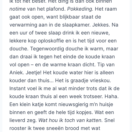
ik tot het besef. Het ding is dan ook binnen
notime
van het plafond.
Pokkeding.
Het raam
gaat ook open, want blijkbaar staat de
verwarming aan in de slaapkamer. Jekkes. Na
een uur of twee slaap drink ik een nieuwe,
lekkere kop oploskoffie en is het tijd voor een
douche. Tegenwoordig douche ik warm, maar
dan draai ik tegen het einde de koude kraan
vol open – en de warme kraan dicht. Tip van
Aniek. Jeetje! Het koude water hier is alleen
kouder dan thuis… Het is graadje vrieskou.
Instant voel ik me al wat minder trots dat ik de
koude kraan thuis al een week trotseer. Haha.
Een klein katje komt nieuwsgierig m’n huisje
binnen en geeft de hele tijd kopjes. Wat een
lieverd zeg.
Wat hou ik toch van katten.
Snel
rooster ik twee sneeën brood met wat