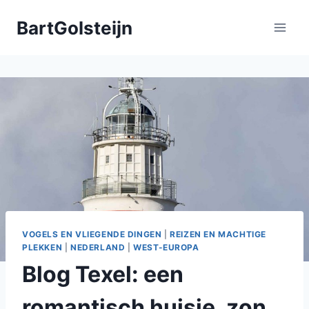
Doorgaan
BartGolsteijn
naar
inhoud
VOGELS EN VLIEGENDE DINGEN
|
REIZEN EN MACHTIGE
PLEKKEN
|
NEDERLAND
|
WEST-EUROPA
Blog Texel: een
romantisch huisje, zon