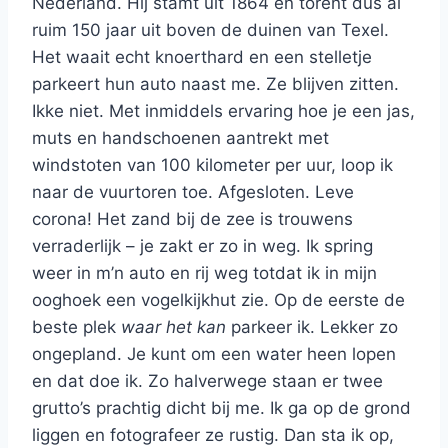
Nederland. Hij stamt uit 1864 en torent dus al
ruim 150 jaar uit boven de duinen van Texel.
Het waait echt knoerthard en een stelletje
parkeert hun auto naast me. Ze blijven zitten.
Ikke niet. Met inmiddels ervaring hoe je een jas,
muts en handschoenen aantrekt met
windstoten van 100 kilometer per uur, loop ik
naar de vuurtoren toe. Afgesloten. Leve
corona! Het zand bij de zee is trouwens
verraderlijk – je zakt er zo in weg. Ik spring
weer in m’n auto en rij weg totdat ik in mijn
ooghoek een vogelkijkhut zie. Op de eerste de
beste plek
waar het kan
parkeer ik. Lekker zo
ongepland. Je kunt om een water heen lopen
en dat doe ik. Zo halverwege staan er twee
grutto’s prachtig dicht bij me. Ik ga op de grond
liggen en fotografeer ze rustig. Dan sta ik op,