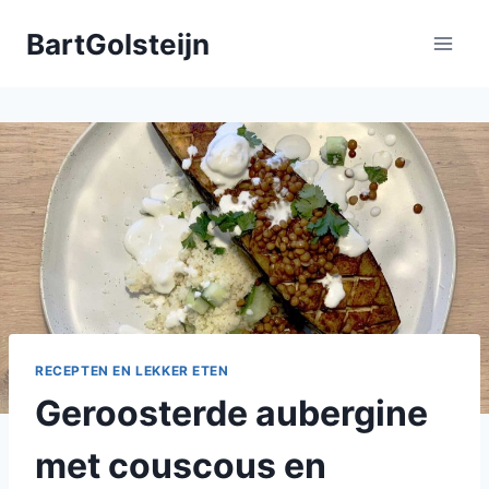
Doorgaan
BartGolsteijn
naar
inhoud
RECEPTEN EN LEKKER ETEN
Geroosterde aubergine
met couscous en