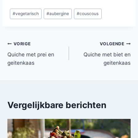
Bericht
#
vegetarisch
#
aubergine
#
couscous
tags:
Bericht
VORIGE
VOLGENDE
Quiche met prei en
Quiche met biet en
navigatie
geitenkaas
geitenkaas
Vergelijkbare berichten