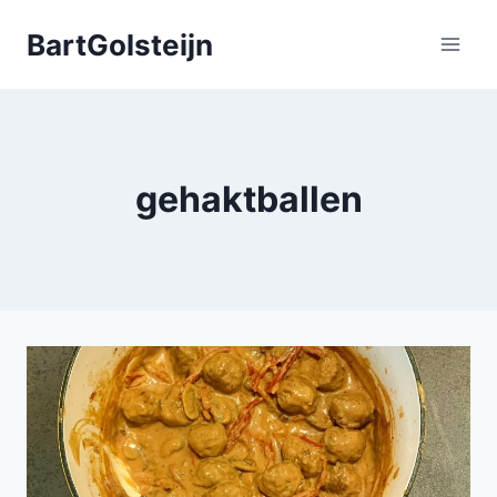
Doorgaan
BartGolsteijn
naar
inhoud
gehaktballen