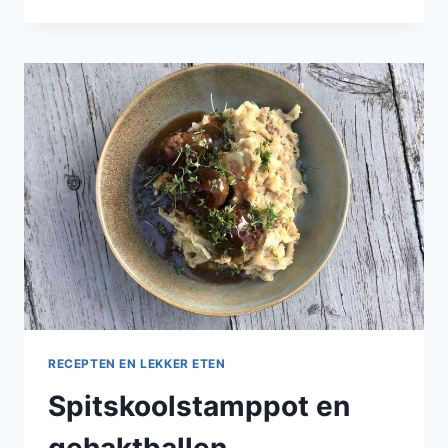
IN
‘DUUVELKESSAUS’
RECEPTEN EN LEKKER ETEN
Spitskoolstamppot en