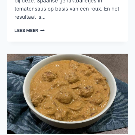
bij deze. Spaanse gehaktballetjes in
tomatensaus op basis van een roux. En het
resultaat is…
SPAANSE
LEES MEER
GEHAKTBALLETJES
IN
TOMATENSAUS
MET
EEN
SCHEUTJE
MADEIRA