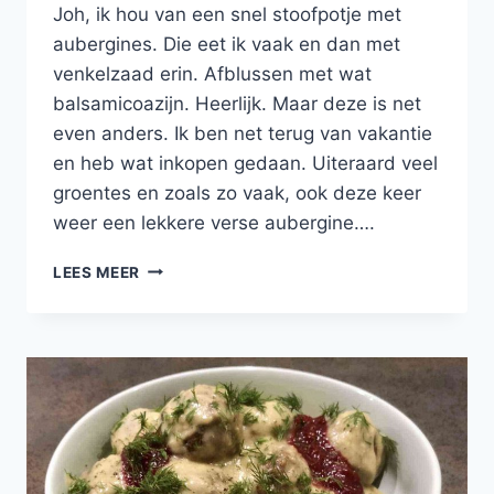
Joh, ik hou van een snel stoofpotje met
aubergines. Die eet ik vaak en dan met
venkelzaad erin. Afblussen met wat
balsamicoazijn. Heerlijk. Maar deze is net
even anders. Ik ben net terug van vakantie
en heb wat inkopen gedaan. Uiteraard veel
groentes en zoals zo vaak, ook deze keer
weer een lekkere verse aubergine….
LEKKERE
LEES MEER
STOOF
MET
GEHAKTBALLEN
VAN
KIP,
AUBERGINE
EN
TOMAAT