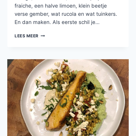
fraiche, een halve limoen, klein beetje
verse gember, wat rucola en wat tuinkers.
En dan maken. Als eerste schil je…
TORENTJE
LEES MEER
VAN
MANGO,
AVOCADO
EN
MAKREEL
MET
EEN
DRESSING
VAN
CRÈME
FRAÎCHE,
LIMOEN
EN
GEMBER