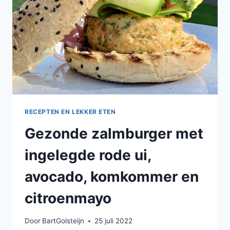
GEMARINEERDE
RODE
UI,
GEGRILDE
AVOCADO
EN
SALSA
VAN
CITROEN
EN
KORIANDER
RECEPTEN EN LEKKER ETEN
Gezonde zalmburger met
ingelegde rode ui,
avocado, komkommer en
citroenmayo
Door
BartGolsteijn
25 juli 2022