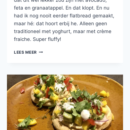
feta en granaatappel. En dat klopt. En nu
had ik nog nooit eerder flatbread gemaakt,
maar hé: dat hoort erbij he. Alleen geen
traditioneel met yoghurt, maar met crème
fraiche. Super fluffy!
FLATBREAD
LEES MEER
MET
MUHAMMARA,
HUMMUS,
AVOCADO,
FETA,
GRANAATAPPEL
EN
LIMOENDRESSING