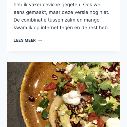
heb ik vaker ceviche gegeten. Ook wel
eens gemaakt, maar deze versie nog niet.
De combinatie tussen zalm en mango
kwam ik op internet tegen en de rest heb…
CEVICHE
LEES MEER
VAN
VERSE
ZALM
MET
SINAASAPPEL,
CITROEN
EN
LIMOEN,
AVOCADOPUREE
EN
MANGO