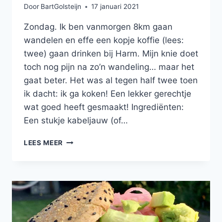
Door
BartGolsteijn
17 januari 2021
Zondag. Ik ben vanmorgen 8km gaan
wandelen en effe een kopje koffie (lees:
twee) gaan drinken bij Harm. Mijn knie doet
toch nog pijn na zo’n wandeling… maar het
gaat beter. Het was al tegen half twee toen
ik dacht: ik ga koken! Een lekker gerechtje
wat goed heeft gesmaakt! Ingrediënten:
Een stukje kabeljauw (of…
KABELJAUW
LEES MEER
MET
PUREE
VAN
ZOETE
AARDAPPEL
EN
KOKOS,