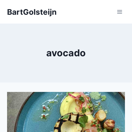
Doorgaan
BartGolsteijn
naar
inhoud
avocado