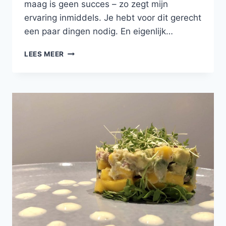
maag is geen succes – zo zegt mijn
ervaring inmiddels. Je hebt voor dit gerecht
een paar dingen nodig. En eigenlijk…
PITA’S
LEES MEER
MET
HUMMUS,
AVOCADO,
MANGO
EN
GEITENKAASCRÈME