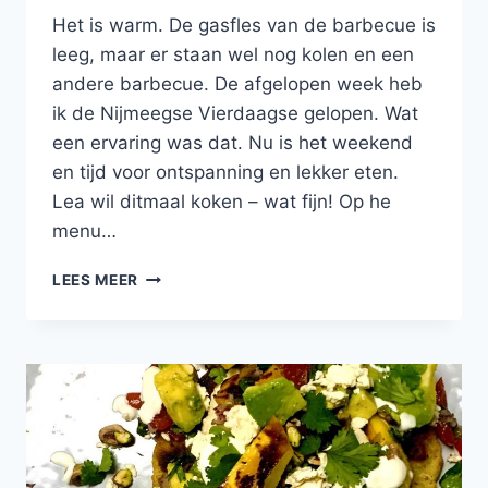
Het is warm. De gasfles van de barbecue is
leeg, maar er staan wel nog kolen en een
andere barbecue. De afgelopen week heb
ik de Nijmeegse Vierdaagse gelopen. Wat
een ervaring was dat. Nu is het weekend
en tijd voor ontspanning en lekker eten.
Lea wil ditmaal koken – wat fijn! Op he
menu…
GEZONDE
LEES MEER
ZALMBURGER
MET
INGELEGDE
RODE
UI,
AVOCADO,
KOMKOMMER
EN
CITROENMAYO