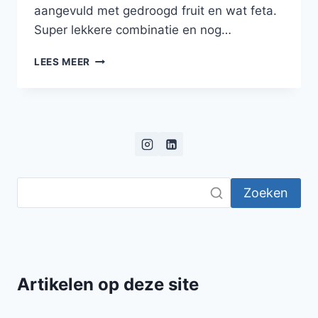
aangevuld met gedroogd fruit en wat feta.
Super lekkere combinatie en nog…
PARELCOUSCOUS,
LEES MEER
AVOCADOPUREE,
HOUMOUS
EN
VERSE
ZALM
IN
EEN
ARABISCH
Zoeken
TINTJE
Artikelen op deze site