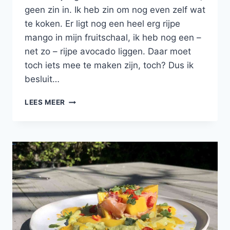
geen zin in. Ik heb zin om nog even zelf wat
te koken. Er ligt nog een heel erg rijpe
mango in mijn fruitschaal, ik heb nog een –
net zo – rijpe avocado liggen. Daar moet
toch iets mee te maken zijn, toch? Dus ik
besluit…
ZELFGEMAAKT
LEES MEER
FLATBREAD
MET
HOUMOUS,
TOMATENSALSA,
GEGRILDE
MANGO,
FETA
EN
KORIANDER