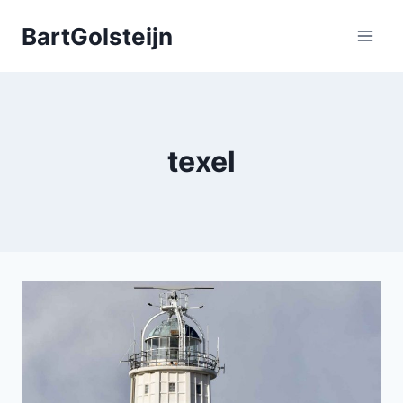
Doorgaan
BartGolsteijn
naar
inhoud
texel