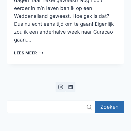
dagen naar Texel geweest! Nog nooit
eerder in m’n leven ben ik op een
Waddeneiland geweest. Hoe gek is dat?
Dus nu echt eens tijd om te gaan! Eigenlijk
zou ik een anderhalve week naar Curacao
gaan….
BLOG
LEES MEER
TEXEL:
EEN
ROMANTISCH
HUISJE,
ZON
EN
HAGEL
EN
Zoeken
DE
BLAUWBORST!