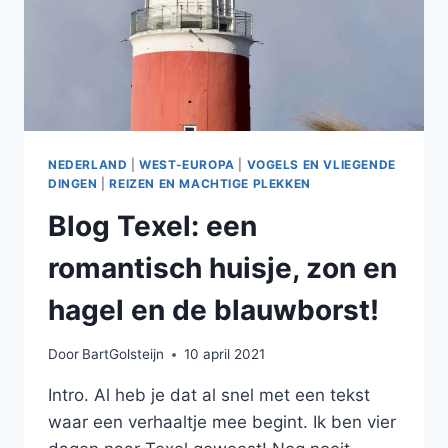
NEDERLAND
|
WEST-EUROPA
|
VOGELS EN VLIEGENDE
DINGEN
|
REIZEN EN MACHTIGE PLEKKEN
Blog Texel: een
romantisch huisje, zon en
hagel en de blauwborst!
Door
BartGolsteijn
10 april 2021
Intro. Al heb je dat al snel met een tekst
waar een verhaaltje mee begint. Ik ben vier