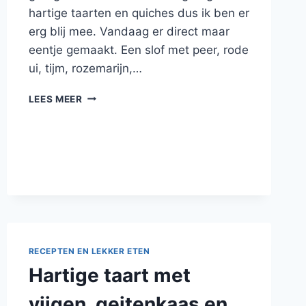
hartige taarten en quiches dus ik ben er
erg blij mee. Vandaag er direct maar
eentje gemaakt. Een slof met peer, rode
ui, tijm, rozemarijn,…
HARTIGE
LEES MEER
SLOF
MET
PEER,
RODE
UI
EN
GORGONZOLA
RECEPTEN EN LEKKER ETEN
Hartige taart met
vijgen, geitenkaas en