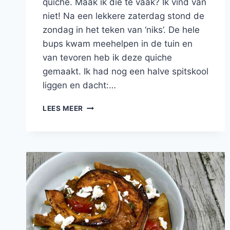
quiche. Maak ik die te vaak? Ik vind van
niet! Na een lekkere zaterdag stond de
zondag in het teken van ‘niks’. De hele
bups kwam meehelpen in de tuin en
van tevoren heb ik deze quiche
gemaakt. Ik had nog een halve spitskool
liggen en dacht:…
HARTIGE
LEES MEER
QUICHE
MET
SPITSKOOL,
KERRIE,
GEITENKAAS,
APPEL
EN
SJALOTTEN