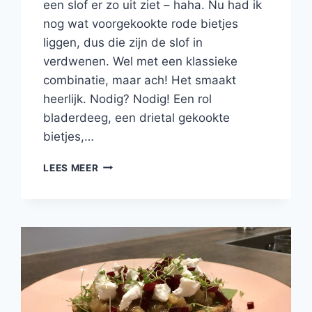
een slof er zo uit ziet – haha. Nu had ik
nog wat voorgekookte rode bietjes
liggen, dus die zijn de slof in
verdwenen. Wel met een klassieke
combinatie, maar ach! Het smaakt
heerlijk. Nodig? Nodig! Een rol
bladerdeeg, een drietal gekookte
bietjes,…
SLOF
LEES MEER
VAN
BLADERDEEG
MET
RODE
UI,
RODE
BIET
EN
GEITENKAAS