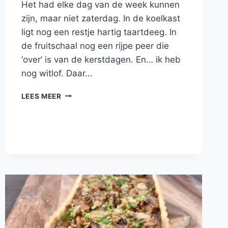
Het had elke dag van de week kunnen
zijn, maar niet zaterdag. In de koelkast
ligt nog een restje hartig taartdeeg. In
de fruitschaal nog een rijpe peer die
‘over’ is van de kerstdagen. En… ik heb
nog witlof. Daar…
HARTIGE
LEES MEER
TAART
MET
WITLOF
EN
PEER