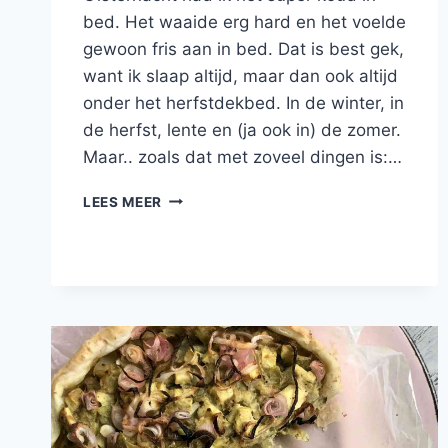
bed. Het waaide erg hard en het voelde
gewoon fris aan in bed. Dat is best gek,
want ik slaap altijd, maar dan ook altijd
onder het herfstdekbed. In de winter, in
de herfst, lente en (ja ook in) de zomer.
Maar.. zoals dat met zoveel dingen is:…
ZELFGEMAAKTE
LEES MEER
AARDAPPELSALADE
MET
MIERIKSWORTEL,
RODE
UI
EN
PREI