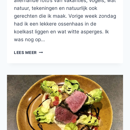
allerhande foto’s van vakanties, vogels, wat
natuur, tekeningen en natuurlijk ook
gerechten die ik maak. Vorige week zondag
had ik een lekkere ossenhaas in de
koelkast liggen en wat witte asperges. Ik
was nog op…
GEGRILDE
LEES MEER
OSSENHAAS
MET
WITTE
ASPERGES,
ZELFGEMAAKTE
POMME
DUCHESSE
EN
HEERLIJKE
BLACKWELLSAUS