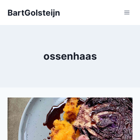
Doorgaan
BartGolsteijn
naar
inhoud
ossenhaas