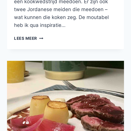
een kookwedstrijd meedoen. Er zijn ook
twee Jordanese meiden die meedoen –
wat kunnen die koken zeg. De moutabel
heb ik qua inspiratie…
PITTIGE
LEES MEER
OSSENHAAS
MET
MOUTABEL
EN
COUSCOUS