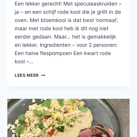
Een lekker gerecht! Met speculaaskruiden –
ja – en een schijf rode kool die je grillt in de
oven. Met bloemkool is dat best ‘normaal’,
maar met rode kool heb ik dit nog niet
eerder gedaan. Maar… het is gemakkelijk
en lekker. Ingredienten – voor 2 personen:
Een halve flespompoen Een kwart rode
kool –…
GEGRILDE
LEES MEER
RODE
KOOL
MET
SPECULAASKRUIDEN,
GROVE
PUREE
VAN
GEPOFTE
POMPOEN,