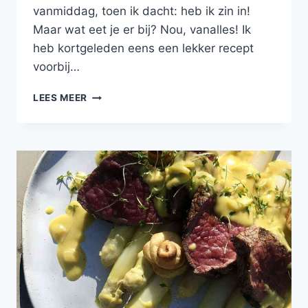
vanmiddag, toen ik dacht: heb ik zin in!
Maar wat eet je er bij? Nou, vanalles! Ik
heb kortgeleden eens een lekker recept
voorbij…
OSSENHAAS
LEES MEER
MET
FONDANTAARDAPPELEN,
GEMARINEERDE
RODE
UI,
CRÈME
VAN
BLOEMKOOL
EN
PORTSAUS