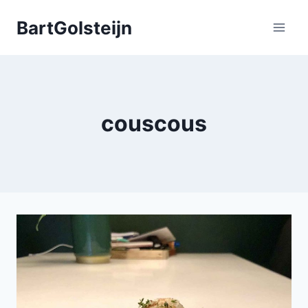
Doorgaan
BartGolsteijn
naar
inhoud
couscous