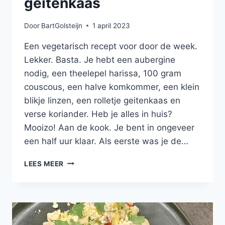
geitenkaas
Door
BartGolsteijn
1 april 2023
Een vegetarisch recept voor door de week.
Lekker. Basta. Je hebt een aubergine
nodig, een theelepel harissa, 100 gram
couscous, een halve komkommer, een klein
blikje linzen, een rolletje geitenkaas en
verse koriander. Heb je alles in huis?
Mooizo! Aan de kook. Je bent in ongeveer
een half uur klaar. Als eerste was je de…
GEROOSTERDE
LEES MEER
AUBERGINE
MET
COUSCOUS
EN
GEITENKAAS