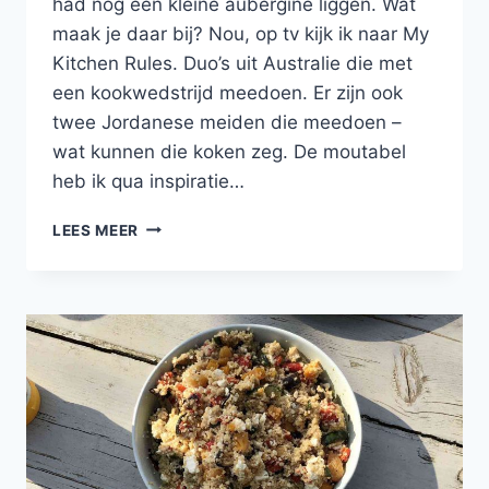
had nog een kleine aubergine liggen. Wat
maak je daar bij? Nou, op tv kijk ik naar My
Kitchen Rules. Duo’s uit Australie die met
een kookwedstrijd meedoen. Er zijn ook
twee Jordanese meiden die meedoen –
wat kunnen die koken zeg. De moutabel
heb ik qua inspiratie…
PITTIGE
LEES MEER
OSSENHAAS
MET
MOUTABEL
EN
COUSCOUS