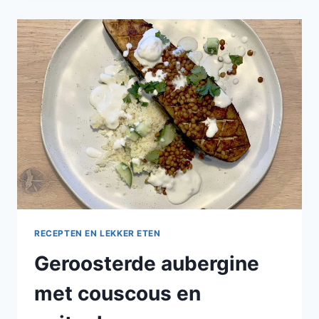
PARELCOUSCOUS
MET
ERWTEN
EN
BROCCOLI,
KIPKÖFTE
EN
SNELLE
TZATIKI
RECEPTEN EN LEKKER ETEN
Geroosterde aubergine
met couscous en