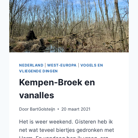
NEDERLAND
|
WEST-EUROPA
|
VOGELS EN
VLIEGENDE DINGEN
Kempen-Broek en
vanalles
Door
BartGolsteijn
20 maart 2021
Het is weer weekend. Gisteren heb ik
net wat teveel biertjes gedronken met