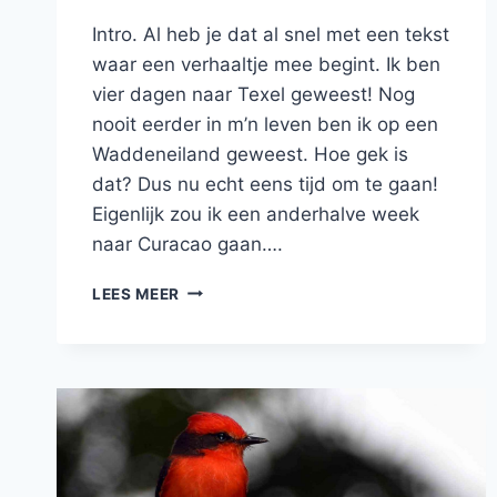
Intro. Al heb je dat al snel met een tekst
waar een verhaaltje mee begint. Ik ben
vier dagen naar Texel geweest! Nog
nooit eerder in m’n leven ben ik op een
Waddeneiland geweest. Hoe gek is
dat? Dus nu echt eens tijd om te gaan!
Eigenlijk zou ik een anderhalve week
naar Curacao gaan….
BLOG
LEES MEER
TEXEL:
EEN
ROMANTISCH
HUISJE,
ZON
EN
HAGEL
EN