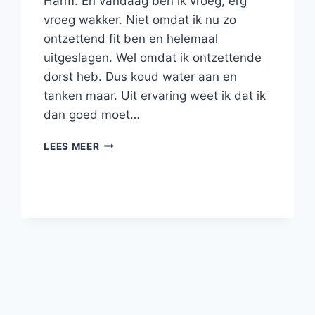
Harm. En vandaag ben ik vroeg, erg
vroeg wakker. Niet omdat ik nu zo
ontzettend fit ben en helemaal
uitgeslagen. Wel omdat ik ontzettende
dorst heb. Dus koud water aan en
tanken maar. Uit ervaring weet ik dat ik
dan goed moet…
KEMPEN-
LEES MEER
BROEK
EN
VANALLES