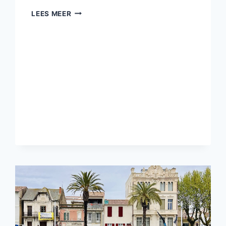
ORZO
LEES MEER
MET
COURGETTE,
GARNALEN
EN
FETA