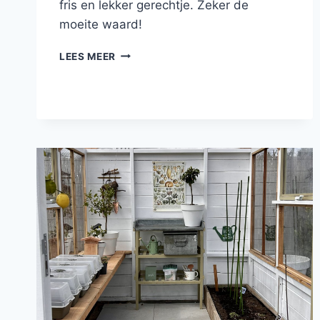
fris en lekker gerechtje. Zeker de
moeite waard!
OPEN
LEES MEER
LASAGNE
MET
COEUR
DE
BOEUF,
PESTO,
PARMEZAAN
EN
CARPACCIO