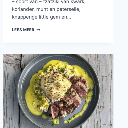
– soort van – tzatziki van kwark,
koriander, munt en peterselie,
knapperige little gem en…
PINSA
LEES MEER
MET
HALLOUMI,
GEGRILDE
GROENTES
EN
TZATZIKI