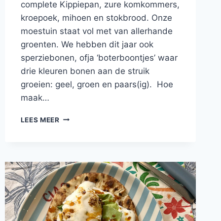
complete Kippiepan, zure komkommers,
kroepoek, mihoen en stokbrood. Onze
moestuin staat vol met van allerhande
groenten. We hebben dit jaar ook
sperziebonen, ofja ‘boterboontjes’ waar
drie kleuren bonen aan de struik
groeien: geel, groen en paars(ig). Hoe
maak…
THAISE
LEES MEER
SPERZIEBONEN
UIT
DE
EIGEN
MOESTUIN