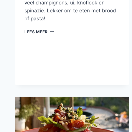
veel champignons, ui, knoflook en
spinazie. Lekker om te eten met brood
of pasta!
CHAMPIGNONS
LEES MEER
MET
KNOFLOOK
EN
SPINAZIE