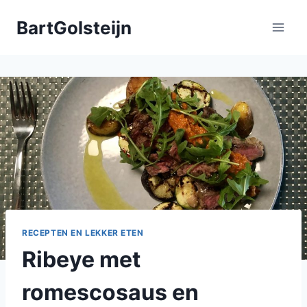
Doorgaan
BartGolsteijn
naar
inhoud
RECEPTEN EN LEKKER ETEN
Ribeye met
romescosaus en