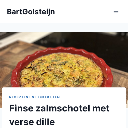
Doorgaan
BartGolsteijn
naar
inhoud
RECEPTEN EN LEKKER ETEN
Finse zalmschotel met
verse dille