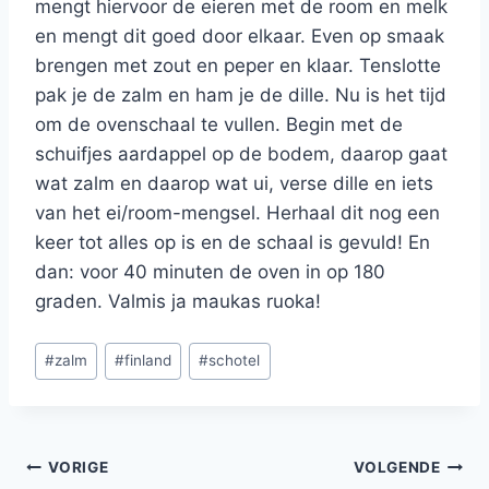
mengt hiervoor de eieren met de room en melk
en mengt dit goed door elkaar. Even op smaak
brengen met zout en peper en klaar. Tenslotte
pak je de zalm en ham je de dille. Nu is het tijd
om de ovenschaal te vullen. Begin met de
schuifjes aardappel op de bodem, daarop gaat
wat zalm en daarop wat ui, verse dille en iets
van het ei/room-mengsel. Herhaal dit nog een
keer tot alles op is en de schaal is gevuld! En
dan: voor 40 minuten de oven in op 180
graden. Valmis ja maukas ruoka!
Bericht
#
zalm
#
finland
#
schotel
tags:
Bericht
VORIGE
VOLGENDE