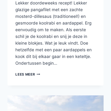
Lekker doordeweeks recept! Lekker
glazige pangafilet met een zachte
mosterd-dillesaus (traditioneel!) en
gesmoorde koolrabi en aardappel. Erg
eenvoudig om te maken. Als eerste
schil je de koolrabi en snij je deze in
kleine blokjes. Wat je leuk vindt. Doe
hetzelfde met een paar aardappels en
kook dit bij elkaar gaar in een keteltje.
Ondertussen begin…
PANGAFILET
LEES MEER
MET
MOSTERD-
DILLESAUS
EN
GESMOORDE
KOOLRABI
EN