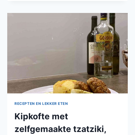
ZEEBAARS,
INGELEGDE
RODE
UI
EN
ASPERGES
VAN
DE
BBQ
RECEPTEN EN LEKKER ETEN
Kipkofte met
zelfgemaakte tzatziki,