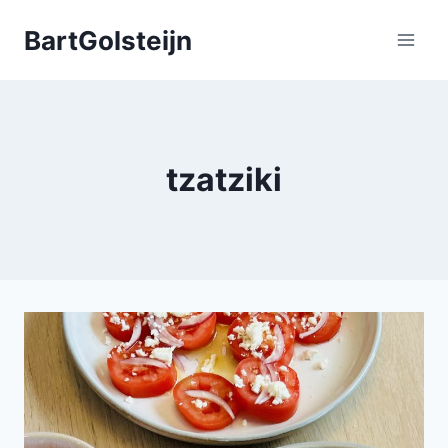
Doorgaan
BartGolsteijn
naar
inhoud
tzatziki