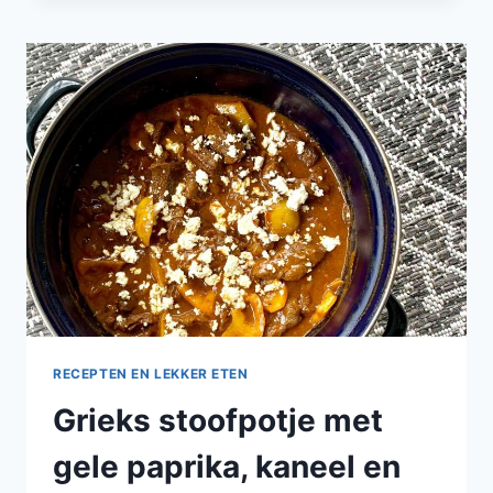
TZATZIKI,
GEPOFTE
AARDAPPEL
EN
GEGRILDE
LITTLE
GEM
RECEPTEN EN LEKKER ETEN
Grieks stoofpotje met
gele paprika, kaneel en