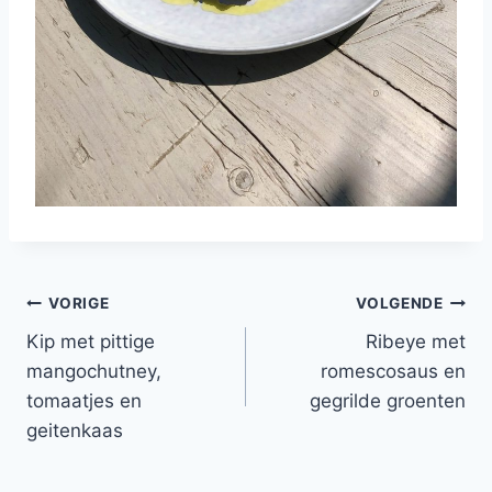
Bericht
VORIGE
VOLGENDE
Kip met pittige
Ribeye met
navigatie
mangochutney,
romescosaus en
tomaatjes en
gegrilde groenten
geitenkaas