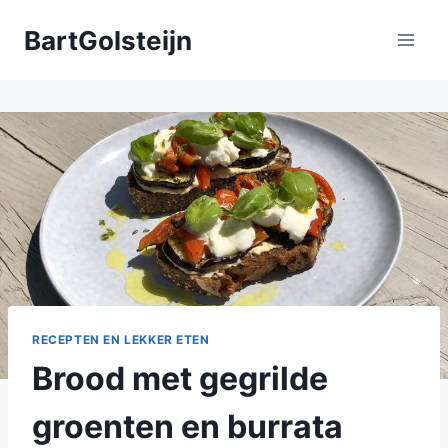
Doorgaan
BartGolsteijn
naar
inhoud
RECEPTEN EN LEKKER ETEN
Brood met gegrilde
groenten en burrata