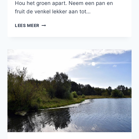
Hou het groen apart. Neem een pan en
fruit de venkel lekker aan tot…
SPAGHETTI
LEES MEER
MET
VENKEL,
TOMAATJES
EN
GROENE
PESTO