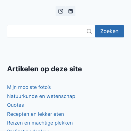
NOOIT
GEDAAN,
DUS
IK
DENK
Zoeken
DAT
IK
HET
WEL
KAN!
Artikelen op deze site
Mijn mooiste foto’s
Natuurkunde en wetenschap
Quotes
Recepten en lekker eten
Reizen en machtige plekken