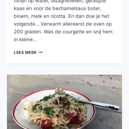
tonijn op water, lasagnevellen, geraspte
kaas en voor de bechamelsaus boter,
bloem, melk en ricotta. En dan doe je het
volgende… Verwarm allereerst de oven op
200 graden. Was de courgette en snij hem
in kleine…
LASAGNE
LEES MEER
MET
RICOTTA,
TONIJN
EN
DOPERWTEN