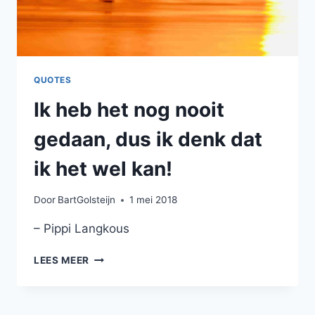
QUOTES
Ik heb het nog nooit
gedaan, dus ik denk dat
ik het wel kan!
Door
BartGolsteijn
1 mei 2018
– Pippi Langkous
IK
LEES MEER
HEB
HET
NOG