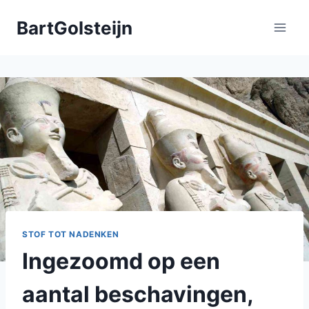
Doorgaan
BartGolsteijn
naar
inhoud
STOF TOT NADENKEN
Ingezoomd op een
aantal beschavingen,