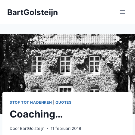
Doorgaan
BartGolsteijn
naar
inhoud
STOF TOT NADENKEN
|
QUOTES
Coaching…
Door
BartGolsteijn
11 februari 2018