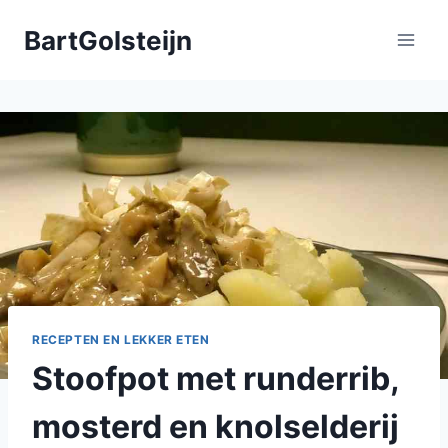
Doorgaan
BartGolsteijn
naar
inhoud
RECEPTEN EN LEKKER ETEN
Stoofpot met runderrib,
mosterd en knolselderij