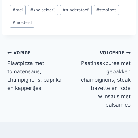
Bericht
#
prei
#
knolselderij
#
runderstoof
#
stoofpot
tags:
#
mosterd
Bericht
VORIGE
VOLGENDE
Plaatpizza met
Pastinaakpuree met
navigatie
tomatensaus,
gebakken
champignons, paprika
champignons, steak
en kappertjes
bavette en rode
wijnsaus met
balsamico