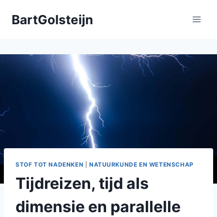
Doorgaan
BartGolsteijn
naar
inhoud
STOF TOT NADENKEN
|
NATUURKUNDE EN WETENSCHAP
Tijdreizen, tijd als
dimensie en parallelle