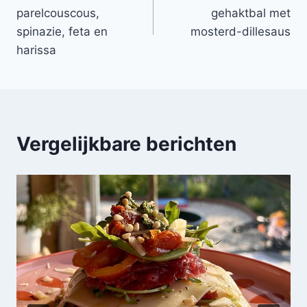
navigatie
parelcouscous,
gehaktbal met
spinazie, feta en
mosterd-dillesaus
harissa
Vergelijkbare berichten