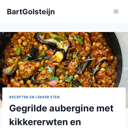
Doorgaan
BartGolsteijn
naar
inhoud
RECEPTEN EN LEKKER ETEN
Gegrilde aubergine met
kikkererwten en