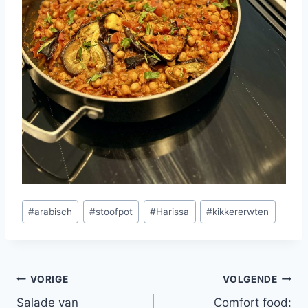
Bericht
#
arabisch
#
stoofpot
#
Harissa
#
kikkererwten
tags:
Bericht
VORIGE
VOLGENDE
Salade van
Comfort food: