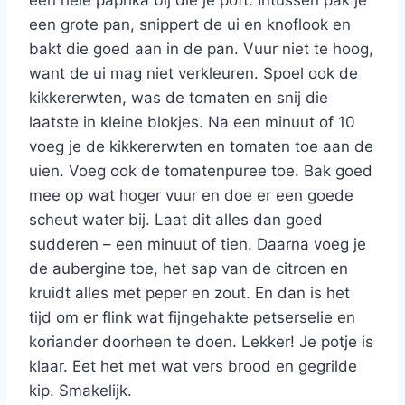
een hele paprika bij die je poft. Intussen pak je
een grote pan, snippert de ui en knoflook en
bakt die goed aan in de pan. Vuur niet te hoog,
want de ui mag niet verkleuren. Spoel ook de
kikkererwten, was de tomaten en snij die
laatste in kleine blokjes. Na een minuut of 10
voeg je de kikkererwten en tomaten toe aan de
uien. Voeg ook de tomatenpuree toe. Bak goed
mee op wat hoger vuur en doe er een goede
scheut water bij. Laat dit alles dan goed
sudderen – een minuut of tien. Daarna voeg je
de aubergine toe, het sap van de citroen en
kruidt alles met peper en zout. En dan is het
tijd om er flink wat fijngehakte petserselie en
koriander doorheen te doen. Lekker! Je potje is
klaar. Eet het met wat vers brood en gegrilde
kip. Smakelijk.