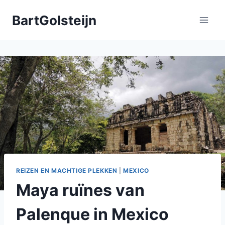
Doorgaan
BartGolsteijn
naar
inhoud
REIZEN EN MACHTIGE PLEKKEN
|
MEXICO
Maya ruïnes van
Palenque in Mexico