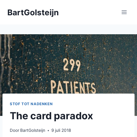
Doorgaan
BartGolsteijn
naar
inhoud
STOF TOT NADENKEN
The card paradox
Door
BartGolsteijn
9 juli 2018