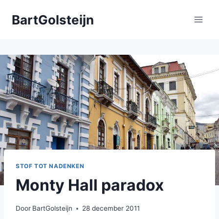
Doorgaan
BartGolsteijn
naar
inhoud
STOF TOT NADENKEN
Monty Hall paradox
Door
BartGolsteijn
28 december 2011