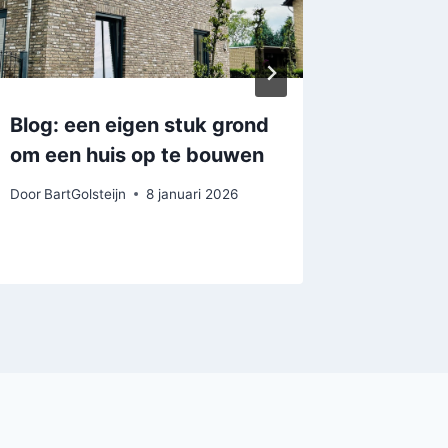
Blog: een eigen stuk grond
Blog: d
om een huis op te bouwen
Nijmee
Door
BartGolsteijn
8 januari 2026
Door
BartGo