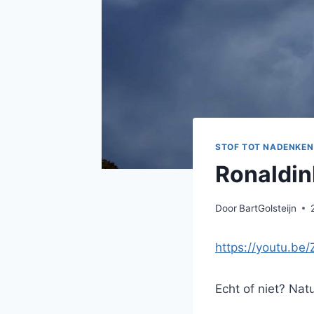
STOF TOT NADENKEN
Ronaldin
Door
BartGolsteijn
https://youtu.b
Echt of niet? Natu