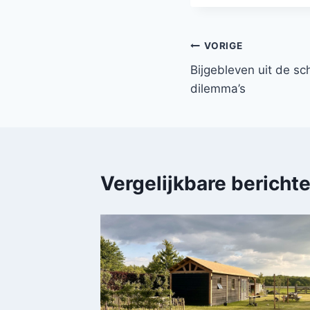
Bericht
VORIGE
Bijgebleven uit de s
navigatie
dilemma’s
Vergelijkbare bericht