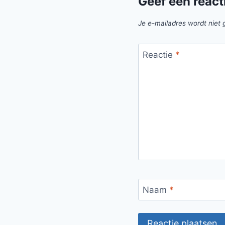
Geef een react
Je e-mailadres wordt niet 
Reactie
*
Naam
*