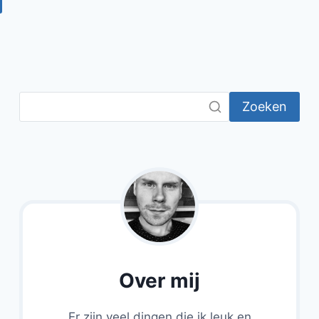
Zoeken
Over mij
Er zijn veel dingen die ik leuk en