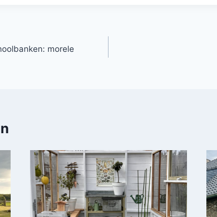
choolbanken: morele
en