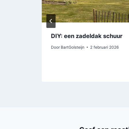
DIY: een zadeldak schuur
t 2021
Door
BartGolsteijn
2 februari 2026