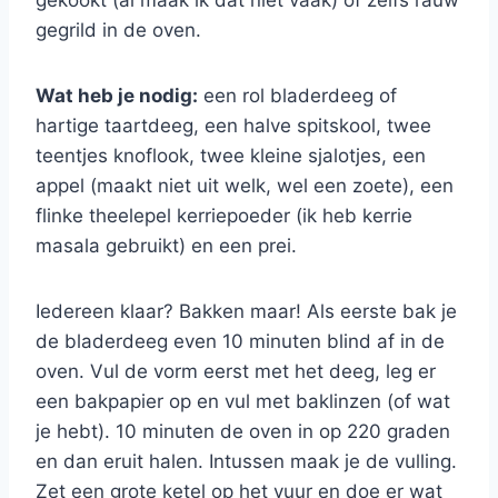
gekookt (al maak ik dat niet vaak) of zelfs rauw
gegrild in de oven.
Wat heb je nodig:
een rol bladerdeeg of
hartige taartdeeg, een halve spitskool, twee
teentjes knoflook, twee kleine sjalotjes, een
appel (maakt niet uit welk, wel een zoete), een
flinke theelepel kerriepoeder (ik heb kerrie
masala gebruikt) en een prei.
Iedereen klaar? Bakken maar! Als eerste bak je
de bladerdeeg even 10 minuten blind af in de
oven. Vul de vorm eerst met het deeg, leg er
een bakpapier op en vul met baklinzen (of wat
je hebt). 10 minuten de oven in op 220 graden
en dan eruit halen. Intussen maak je de vulling.
Zet een grote ketel op het vuur en doe er wat