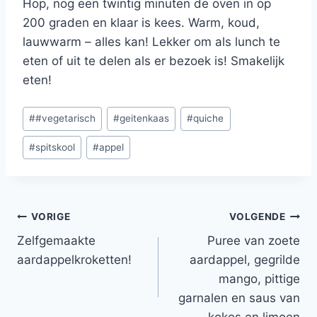
Hop, nog een twintig minuten de oven in op
200 graden en klaar is kees. Warm, koud,
lauwwarm – alles kan! Lekker om als lunch te
eten of uit te delen als er bezoek is! Smakelijk
eten!
Bericht
#
#vegetarisch
#
geitenkaas
#
quiche
tags:
#
spitskool
#
appel
Bericht
VORIGE
VOLGENDE
Zelfgemaakte
Puree van zoete
navigatie
aardappelkroketten!
aardappel, gegrilde
mango, pittige
garnalen en saus van