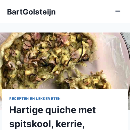
Doorgaan
BartGolsteijn
naar
inhoud
RECEPTEN EN LEKKER ETEN
Hartige quiche met
spitskool, kerrie,