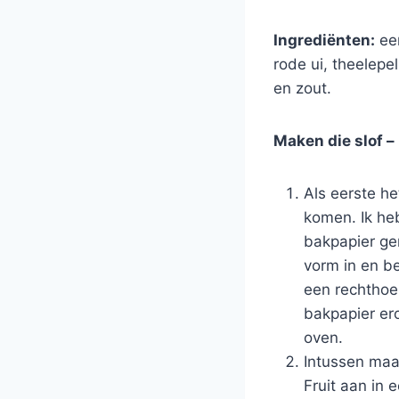
Ingrediënten:
een
rode ui, theelepe
en zout.
Maken die slof – 
Als eerste h
komen. Ik he
bakpapier ge
vorm in en be
een rechthoe
bakpapier er
oven.
Intussen maak
Fruit aan in 