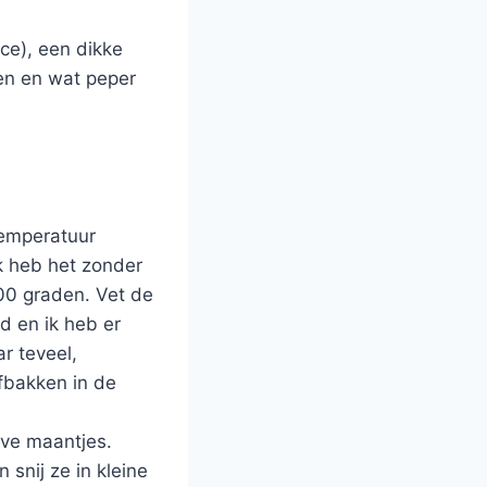
ce), een dikke
ten en wat peper
temperatuur
k heb het zonder
00 graden. Vet de
d en ik heb er
r teveel,
fbakken in de
lve maantjes.
 snij ze in kleine