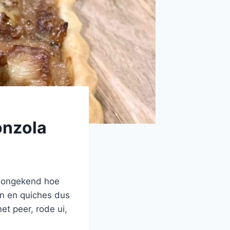
onzola
ht ongekend hoe
en en quiches dus
et peer, rode ui,