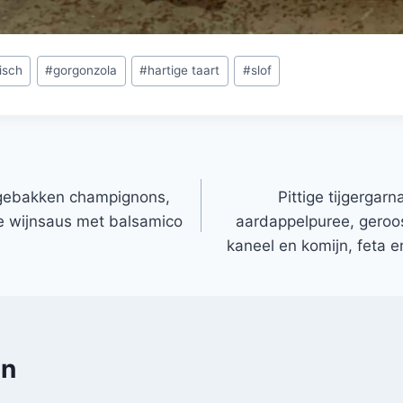
isch
#
gorgonzola
#
hartige taart
#
slof
gebakken champignons,
Pittige tijgergar
e wijnsaus met balsamico
aardappelpuree, geroo
kaneel en komijn, feta 
en