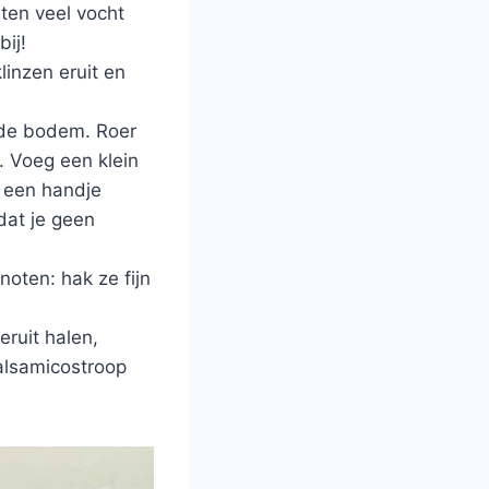
aten veel vocht
bij!
linzen eruit en
p de bodem. Roer
. Voeg een klein
e een handje
dat je geen
oten: hak ze fijn
ruit halen,
balsamicostroop