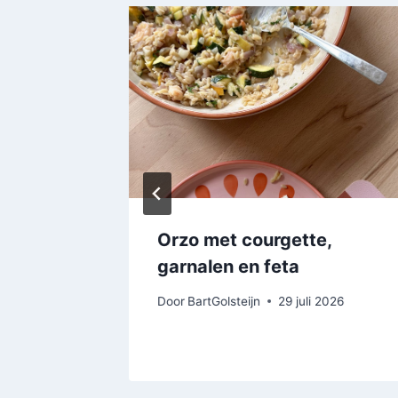
Orzo met courgette,
garnalen en feta
t 2026
Door
BartGolsteijn
29 juli 2026