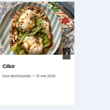
Cilbir
Champi
knofloo
Door
BartGolsteijn
10 mei 2026
Door
BartGo