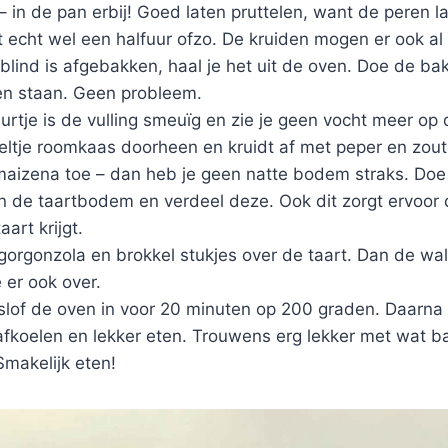
– in de pan erbij! Goed laten pruttelen, want de peren l
t echt wel een halfuur ofzo. De kruiden mogen er ook al 
blind is afgebakken, haal je het uit de oven. Doe de bak
en staan. Geen probleem.
urtje is de vulling smeuïg en zie je geen vocht meer o
eltje roomkaas doorheen en kruidt af met peper en zout
 maizena toe – dan heb je geen natte bodem straks. Do
n de taartbodem en verdeel deze. Ook dit zorgt ervoor 
aart krijgt.
orgonzola en brokkel stukjes over de taart. Dan de waln
 er ook over.
slof de oven in voor 20 minuten op 200 graden. Daarna e
 afkoelen en lekker eten. Trouwens erg lekker met wat 
Smakelijk eten!