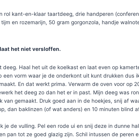
 rol kant-en-klaar taartdeeg, drie handperen (conferen
l tijm en rozemarijn, 50 gram gorgonzola, handje walno
laat het niet versloffen.
et deeg. Haal het uit de koelkast en laat even op kamer
b een vorm waar je de onderkont uit kunt drukken dus i
maakt. En dat werkt prima. Verwarm de oven voor op 2
werk het deeg zo dan het er in past. Mijn deeg was ron
k van gemaakt. Druk goed aan in de hoekjes, snij af waa
op, dan baklinzen (of wat anders) en 10 minuten blind a
 je de vulling. Pel een rode ui en snij deze in dunne ha
een pan tot ze goed glazig zijn. Schil intussen de peren en