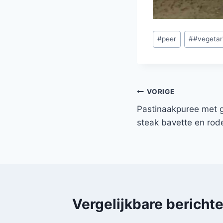
Bericht
#
peer
#
#vegetar
tags:
Bericht
VORIGE
Pastinaakpuree met 
navigatie
steak bavette en rod
Vergelijkbare bericht