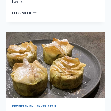
twee…
DORADE
LEES MEER
MET
PITTIGE
GARNALEN,
ZOETE
AARDAPPELPUREE
EN
BLOEMKOOL
RECEPTEN EN LEKKER ETEN