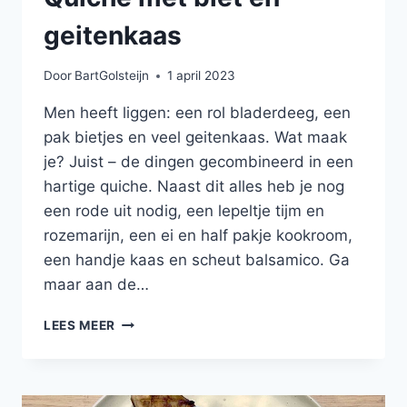
geitenkaas
Door
BartGolsteijn
1 april 2023
Men heeft liggen: een rol bladerdeeg, een
pak bietjes en veel geitenkaas. Wat maak
je? Juist – de dingen gecombineerd in een
hartige quiche. Naast dit alles heb je nog
een rode uit nodig, een lepeltje tijm en
rozemarijn, een ei en half pakje kookroom,
een handje kaas en scheut balsamico. Ga
maar aan de…
QUICHE
LEES MEER
MET
BIET
EN
GEITENKAAS