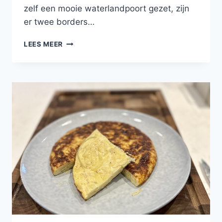
zelf een mooie waterlandpoort gezet, zijn
er twee borders…
GEGRILDE
LEES MEER
DORADE
VAN
DE
BBQ
MET
GEPOFTE
ZOETE
AARDAPPEL
GEVULD
MET
SALSA