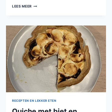
QUICHE
LEES MEER
MET
GEGRILDE
COURGETTE,
PAPRIKA,
RODE
UI
EN
MOZZARELLA
RECEPTEN EN LEKKER ETEN
Quiche met biet en