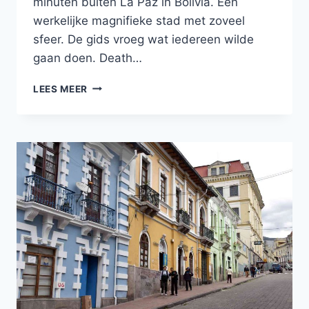
minuten buiten La Paz in Bolivia. Een
werkelijke magnifieke stad met zoveel
sfeer. De gids vroeg wat iedereen wilde
gaan doen. Death…
DE
LEES MEER
CHACALTAYA
IN
BOLIVIA