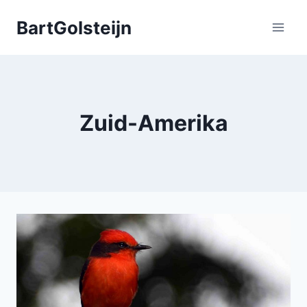
Doorgaan
BartGolsteijn
naar
inhoud
Zuid-Amerika