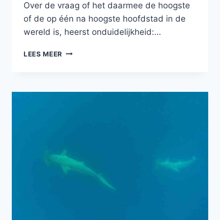
Over de vraag of het daarmee de hoogste
of de op één na hoogste hoofdstad in de
wereld is, heerst onduidelijkheid:…
QUITO!
LEES MEER
DE
HOOFDSTAD
VAN
ECUADOR
OP
2850M
HOOGTE