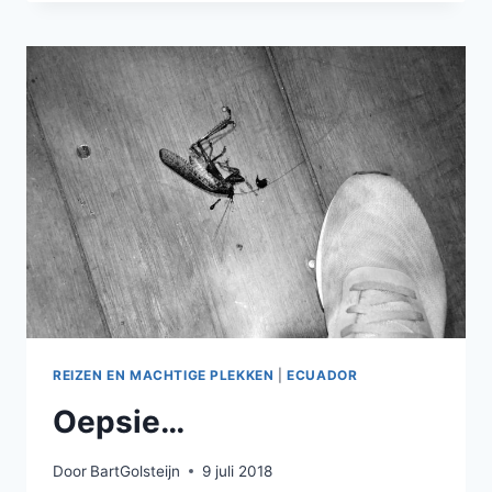
OP
3600
METER
HOOGTE
IN
BOLIVIA
REIZEN EN MACHTIGE PLEKKEN
|
ECUADOR
Oepsie…
Door
BartGolsteijn
9 juli 2018