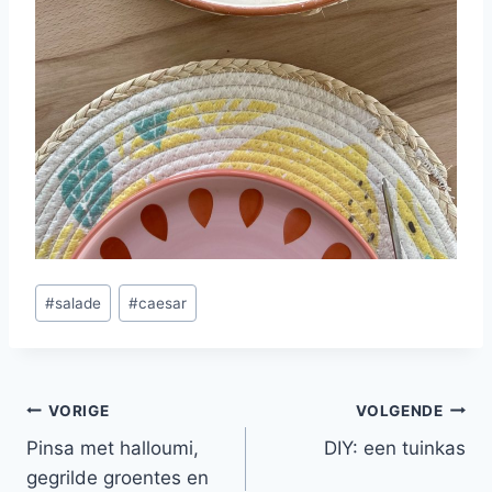
Bericht
#
salade
#
caesar
tags:
Bericht
VORIGE
VOLGENDE
Pinsa met halloumi,
DIY: een tuinkas
navigatie
gegrilde groentes en