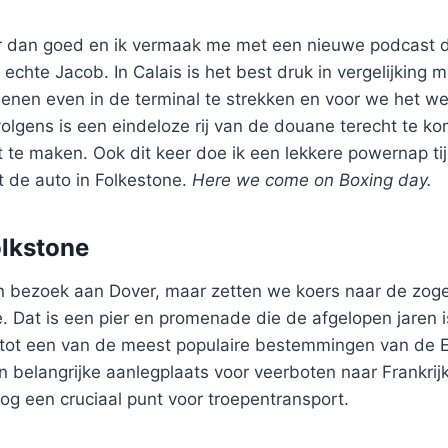
r dan goed en ik vermaak me met een nieuwe podcast d
echte Jacob. In Calais is het best druk in vergelijking m
benen even in de terminal te strekken en voor we het wet
ervolgens is een eindeloze rij van de douane terecht te k
t te maken. Ook dit keer doe ik een lekkere powernap ti
t de auto in Folkestone.
Here we come on Boxing day.
olkstone
en bezoek aan Dover, maar zetten we koers naar de z
. Dat is een pier en promenade die de afgelopen jaren i
tot een van de meest populaire bestemmingen van de E
n belangrijke aanlegplaats voor veerboten naar Frankrijk
og een cruciaal punt voor troepentransport.