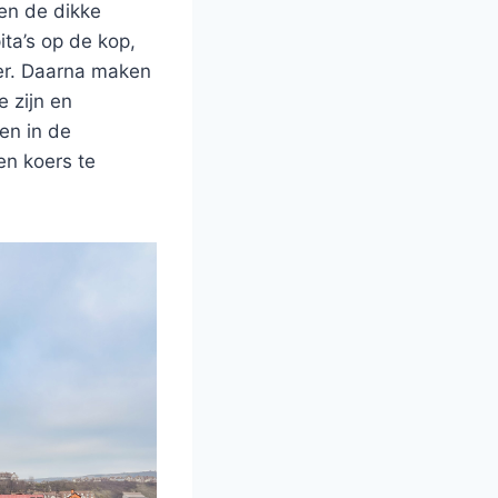
en de dikke
ta’s op de kop,
er. Daarna maken
e zijn en
en in de
en koers te