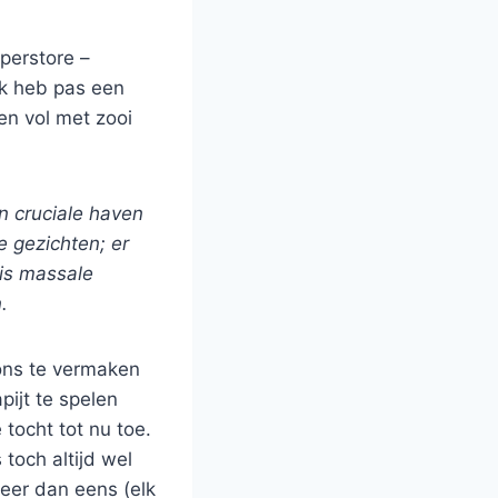
perstore –
 Ik heb pas een
en vol met zooi
n cruciale haven
 gezichten; er
 is massale
n.
ons te vermaken
pijt te spelen
 tocht tot nu toe.
toch altijd wel
meer dan eens (elk