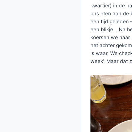
kwartier) in de ha
ons eten aan de b
een tijd geleden 
een blikje… Na h
koersen we naar on
net achter gekom
is waar. We check
week’. Maar dat za