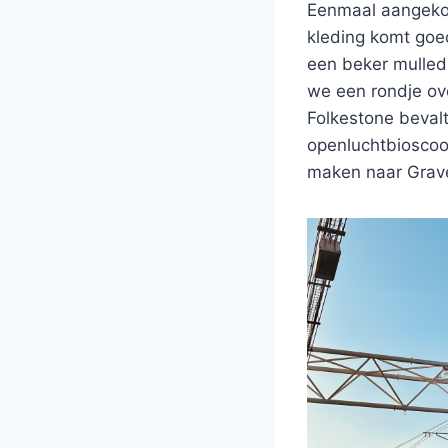
Eenmaal aangekom
kleding komt goed
een beker mulled
we een rondje over
Folkestone bevalt
openluchtbioscoo
maken naar Gra