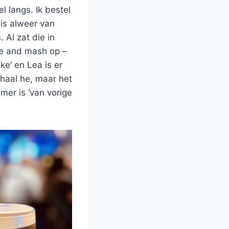
l langs. Ik bestel
 is alweer van
 Al zat die in
ge and mash op –
ke’ en Lea is er
haal he, maar het
mer is ‘van vorige