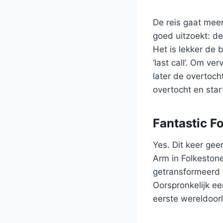
De reis gaat mee
goed uitzoekt: de 
Het is lekker de 
‘last call’. Om v
later de overtoch
overtocht en star
Fantastic F
Yes. Dit keer ge
Arm in Folkestone
getransformeerd 
Oorspronkelijk ee
eerste wereldoorl