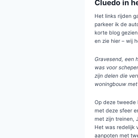
Cluedo in he
Het links rijden 
parkeer ik de aut
korte blog gezien
en zie hier – wij
Gravesend, een hi
was voor schepen
zijn delen die ve
woningbouw met v
Op deze tweede k
met deze sfeer er 
met zijn treinen,
Het was redelijk 
aanpoten met twee