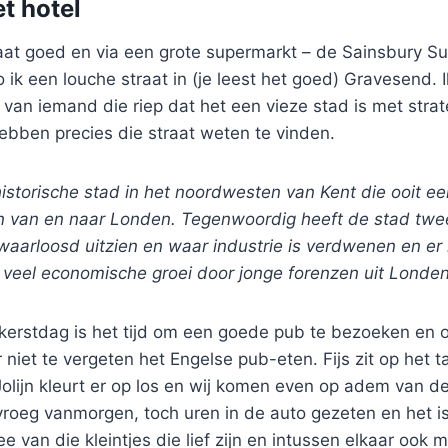
t hotel
gaat goed en via een grote supermarkt – de Sainsbury Su
o ik een louche straat in (je leest het goed) Gravesend.
 van iemand die riep dat het een vieze stad is met strat
 hebben precies die straat weten te vinden.
storische stad in het noordwesten van Kent die ooit ee
 van en naar Londen. Tegenwoordig heeft de stad twee
rwaarloosd uitzien en waar industrie is verdwenen en er
eel economische groei door jonge forenzen uit Londe
erstdag is het tijd om een goede pub te bezoeken en 
niet te vergeten het Engelse pub-eten. Fijs zit op het ta
 Jolijn kleurt er op los en wij komen even op adem van de
vroeg vanmorgen, toch uren in de auto gezeten en het is 
 van die kleintjes die lief zijn en intussen elkaar ook 