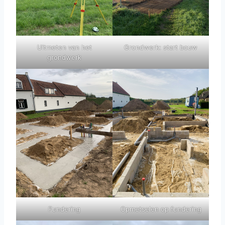
Uitmeten van het
Grondwerk: start bouw
grondwerk
Fundering
Opmetselen op fundering