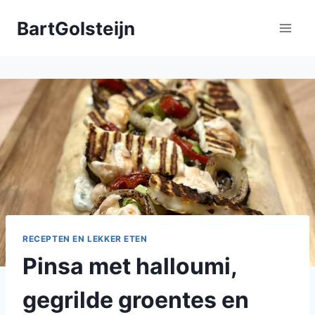
Doorgaan
BartGolsteijn
naar
inhoud
RECEPTEN EN LEKKER ETEN
Pinsa met halloumi,
gegrilde groentes en