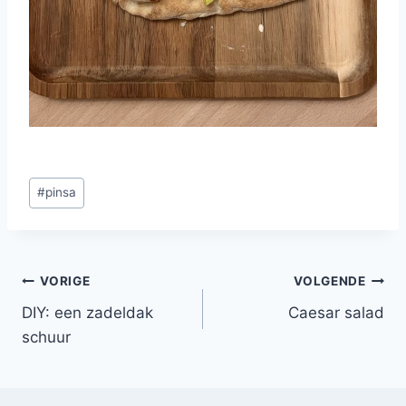
Bericht
#
pinsa
tags:
Bericht
VORIGE
VOLGENDE
DIY: een zadeldak
Caesar salad
navigatie
schuur