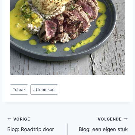
Bericht
#
steak
#
bloemkool
tags:
Bericht
VORIGE
VOLGENDE
Blog: Roadtrip door
Blog: een eigen stuk
navigatie