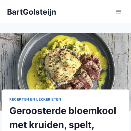
Doorgaan
BartGolsteijn
naar
inhoud
RECEPTEN EN LEKKER ETEN
Geroosterde bloemkool
met kruiden, spelt,