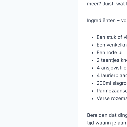
meer? Juist: wat 
Ingrediënten – v
Een stuk of v
Een venkelkn
Een rode ui
2 teentjes kn
4 ansjovisfil
4 laurierblaa
200ml slagr
Parmezaanse 
Verse rozema
Bereiden dat din
tijd waarin je aa