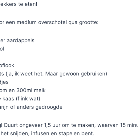
lekkers te eten!
oor een medium overschotel qua grootte:
ier aardappels
ol
oflook
ets (ja, ik weet het. Maar gewoon gebruiken)
djes
oom en 300ml melk
kaas (flink wat)
rijn of anders gedroogde
g! Duurt ongeveer 1,5 uur om te maken, waarvan 15 minu
n het snijden, infusen en stapelen bent.