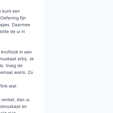
e kunt een
Oefening fijn
topjes. Daarmee
otte de ui in
knoflook in een
muskaat erbij. Je
ls. Voeg de
llemaal warm. Zo
flink wat
venkel, dan ui.
ootmuskaat en