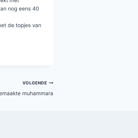
dekt met
 dan nog eens 40
met de topjes van
VOLGENDE
gemaakte muhammara