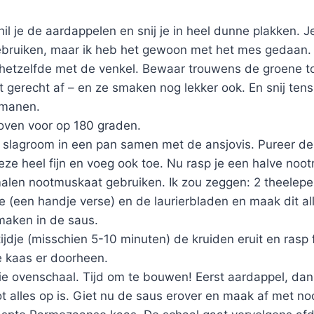
hil je de aardappelen en snij je in heel dunne plakken. J
bruiken, maar ik heb het gewoon met het mes gedaan. 
 hetzelfde met de venkel. Bewaar trouwens de groene 
t gerecht af – en ze smaken nog lekker ook. En snij tensl
 manen.
ven voor op 180 graden.
 slagroom in een pan samen met de ansjovis. Pureer de 
deze heel fijn en voeg ook toe. Nu rasp je een halve noot
alen nootmuskaat gebruiken. Ik zou zeggen: 2 theelepe
oe (een handje verse) en de laurierbladen en maak dit a
maken in de saus.
ijdje (misschien 5-10 minuten) de kruiden eruit en rasp 
 kaas er doorheen.
e ovenschaal. Tijd om te bouwen! Eerst aardappel, dan 
ot alles op is. Giet nu de saus erover en maak af met n