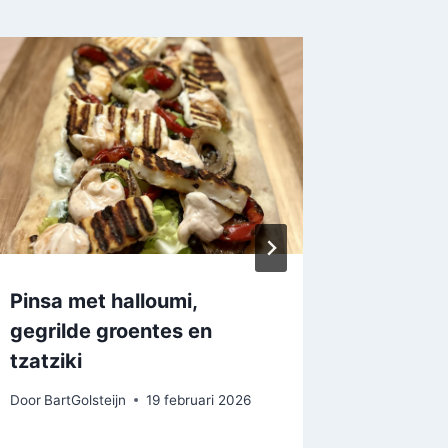
Pinsa met halloumi,
Open l
gegrilde groentes en
de boeu
tzatziki
parmez
Door
BartGolsteijn
19 februari 2026
Door
BartGo