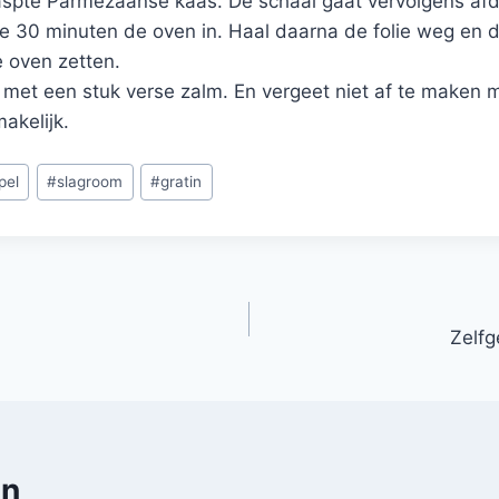
raspte Parmezaanse kaas. De schaal gaat vervolgens af
ie 30 minuten de oven in. Haal daarna de folie weg en
e oven zetten.
 met een stuk verse zalm. En vergeet niet af te maken 
akelijk.
pel
#
slagroom
#
gratin
Zelf
en