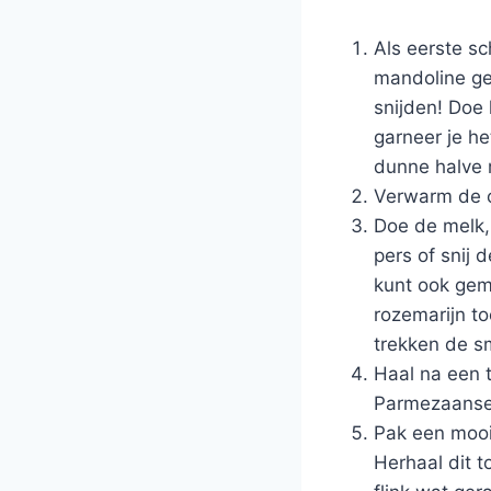
Als eerste sc
mandoline ge
snijden! Doe
garneer je he
dunne halve
Verwarm de o
Doe de melk,
pers of snij 
kunt ook gem
rozemarijn t
trekken de s
Haal na een t
Parmezaanse
Pak een mooi
Herhaal dit t