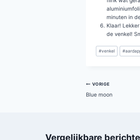
flink wat ge
aluminiumfol
minuten in d
Klaar! Lekker
de venkel! Sm
Bericht
#
venkel
#
aardap
tags:
Bericht
VORIGE
Blue moon
navigatie
Vergelijkbare bericht