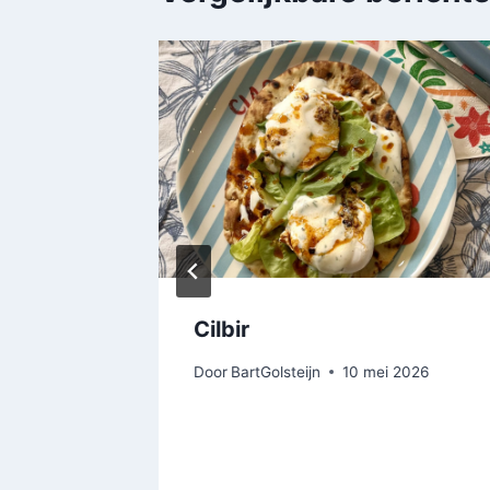
n uit
Cilbir
Door
BartGolsteijn
10 mei 2026
2026