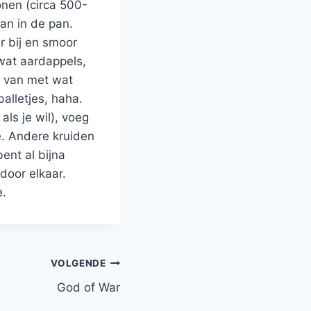
onen (circa 500-
aan in de pan.
r bij en smoor
wat aardappels,
e van met wat
alletjes, haha.
als je wil), voeg
e. Andere kruiden
ent al bijna
door elkaar.
e.
VOLGENDE
God of War