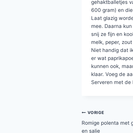
gehaktballetjes v
600 gram) en die 
Laat glazig word
mee. Daarna kun 
snij ze fijn en k
melk, peper, zout
Niet handig dat i
er wat paprikapoe
kunnen ook, maar 
klaar. Voeg de a
Serveren met de k
Bericht
VORIGE
Romige polenta met
navigatie
en salie