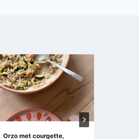
Orzo met courgette,
Thaise 