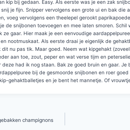
an kip bij gedaan. Easy. Als eerste was je een zak snijb
snij je fijn. Snipper vervolgens een grote ui en bak die 
en, voeg vervolgens een theelepel gerookt paprikapoede
je de snijbonen toevoegen en mee laten smoren. Schil 
ook ze gaar. Hier maak je een eenvoudige aardappelpure
 en nootmuskaat. Als eerste draai je eigenlijk de gehaktb
k dit nu pas tik. Maar goed. Neem wat kipgehakt (zoveel 
der aan toe, zout, peper en wat verse tijm en peterseli
deze had ik nog staan. Bak ze goed bruin en gaar. Je b
ardappelpuree bij de gesmoorde snijbonen en roer goed 
ip-gehaktballetjes en je bent het mannetje. Of vrouwtj
 gebakken champignons