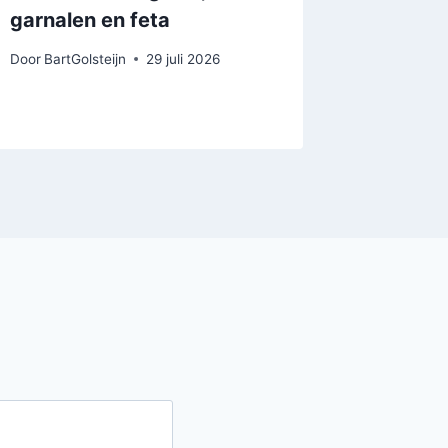
garnalen en feta
de eig
Door
BartGolsteijn
29 juli 2026
Door
BartGo