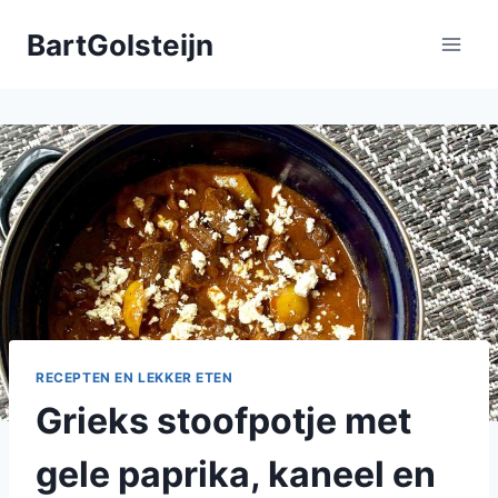
Doorgaan
BartGolsteijn
naar
inhoud
RECEPTEN EN LEKKER ETEN
Grieks stoofpotje met
gele paprika, kaneel en