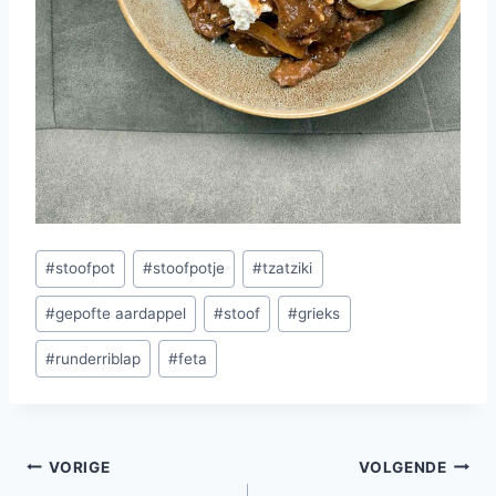
Bericht
#
stoofpot
#
stoofpotje
#
tzatziki
tags:
#
gepofte aardappel
#
stoof
#
grieks
#
runderriblap
#
feta
Bericht
VORIGE
VOLGENDE