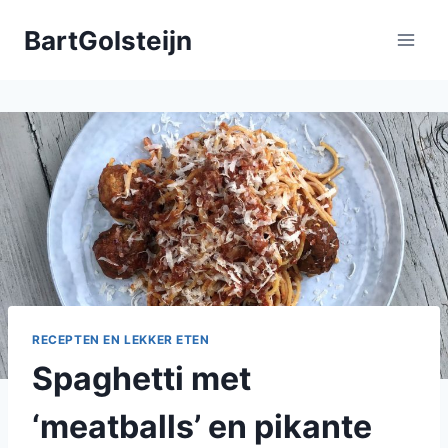
Doorgaan
BartGolsteijn
naar
inhoud
RECEPTEN EN LEKKER ETEN
Spaghetti met
‘meatballs’ en pikante