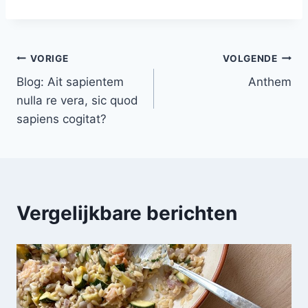
Bericht
VORIGE
VOLGENDE
Blog: Ait sapientem
Anthem
navigatie
nulla re vera, sic quod
sapiens cogitat?
Vergelijkbare berichten