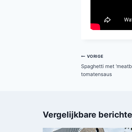
Bericht
VORIGE
Spaghetti met ‘meatba
navigatie
tomatensaus
Vergelijkbare bericht