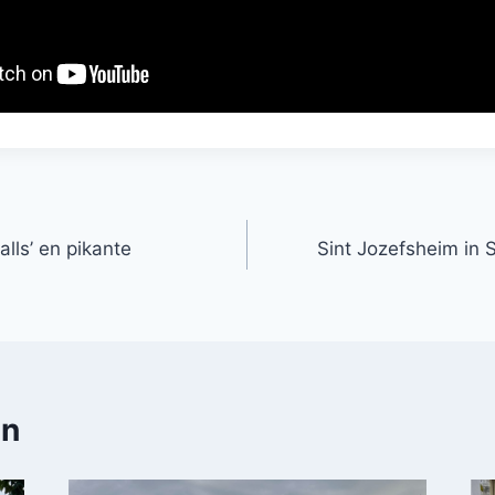
lls’ en pikante
Sint Jozefsheim in 
en