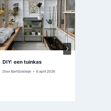
DIY: een tuinkas
Blog: d
Nijmee
Door
BartGolsteijn
6 april 2026
Door
BartGo