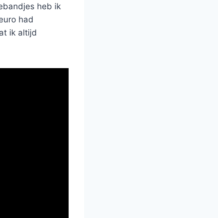
tebandjes heb ik
euro had
 ik altijd