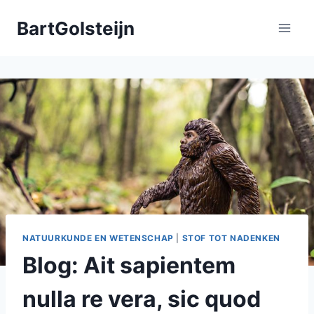
Doorgaan
BartGolsteijn
naar
inhoud
NATUURKUNDE EN WETENSCHAP
|
STOF TOT NADENKEN
Blog: Ait sapientem
nulla re vera, sic quod