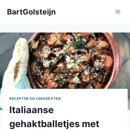
Doorgaan
BartGolsteijn
naar
inhoud
RECEPTEN EN LEKKER ETEN
Italiaanse
gehaktballetjes met