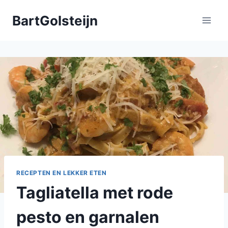
Doorgaan
BartGolsteijn
naar
inhoud
RECEPTEN EN LEKKER ETEN
Tagliatella met rode
pesto en garnalen