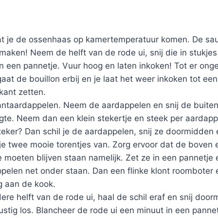
aat je de ossenhaas op kamertemperatuur komen. De sa
 maken! Neem de helft van de rode ui, snij die in stukj
in een pannetje. Vuur hoog en laten inkoken! Tot er ong
gaat de bouillon erbij en je laat het weer inkoken tot een
kant zetten.
ntaardappelen. Neem de aardappelen en snij de buitenk
gte. Neem dan een klein stekertje en steek per aardapp
teker? Dan schil je de aardappelen, snij ze doormidden
je twee mooie torentjes van. Zorg ervoor dat de boven
ze moeten blijven staan namelijk. Zet ze in een pannetje
pelen net onder staan. Dan een flinke klont roomboter e
g aan de kook.
e helft van de rode ui, haal de schil eraf en snij doo
ustig los. Blancheer de rode ui een minuut in een pann