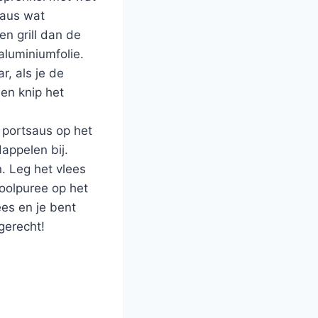
saus wat
n grill dan de
aluminiumfolie.
r, als je de
en knip het
n portsaus op het
appelen bij.
n. Leg het vlees
oolpuree op het
ees en je bent
 gerecht!