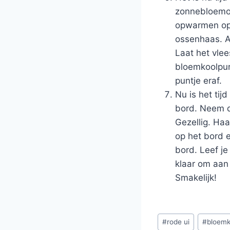
zonnebloemol
opwarmen op l
ossenhaas. An
Laat het vlee
bloemkoolpur
puntje eraf.
Nu is het tij
bord. Neem d
Gezellig. Haa
op het bord 
bord. Leef je
klaar om aan 
Smakelijk!
Bericht
#
rode ui
#
bloemk
tags: