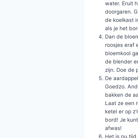
water. Eruit
doorgaren. Gi
de koelkast i
als je het b
Dan de bloem
roosjes eraf 
bloemkool gaa
de blender e
zijn. Doe de 
De aardappele
Goedzo. Ander
bakken de aar
Laat ze een m
ketel er op z
bord! Je kun
afwas!
Het is nu tij