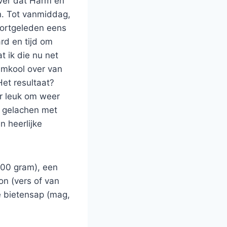
ver dat Harm en
n. Tot vanmiddag,
 kortgeleden eens
rd en tijd om
t ik die nu net
oemkool over van
et resultaat?
er leuk om weer
t gelachen met
 heerlijke
300 gram), een
on (vers of van
je bietensap (mag,