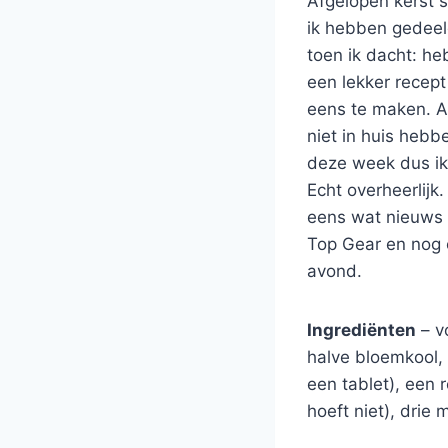
Afgelopen kerst 
ik hebben gedeel
toen ik dacht: heb
een lekker recep
eens te maken. Al
niet in huis hebb
deze week dus ik
Echt overheerlijk
eens wat nieuws 
Top Gear en nog 
avond.
Ingrediënten
– v
halve bloemkool,
een tablet), een 
hoeft niet), dri