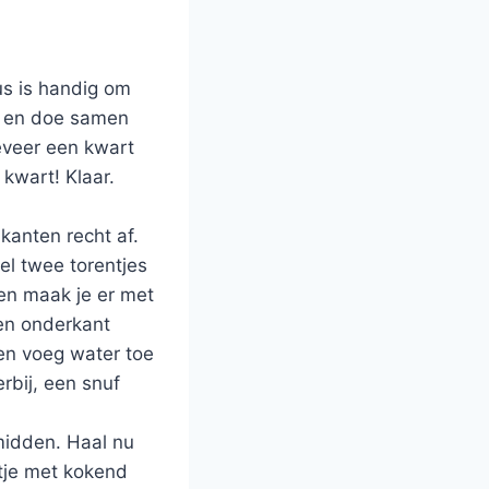
us is handig om
es en doe samen
eveer een kwart
 kwart! Klaar.
anten recht af.
el twee torentjes
 en maak je er met
 en onderkant
 en voeg water toe
rbij, een snuf
rmidden. Haal nu
etje met kokend