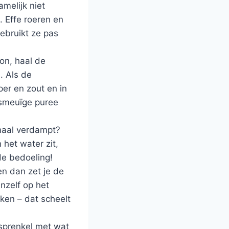
melijk niet
. Effe roeren en
ebruikt ze pas
on, haal de
. Als de
per en zout en in
 smeuïge puree
emaal verdampt?
het water zit,
de bedoeling!
en dan zet je de
nzelf op het
ken – dat scheelt
esprenkel met wat