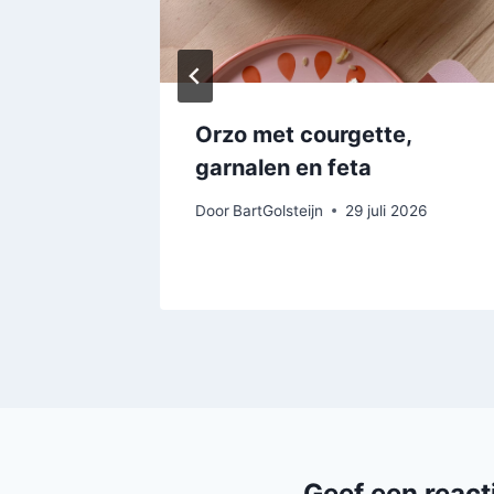
Orzo met courgette,
ie
garnalen en feta
tus 2026
Door
BartGolsteijn
29 juli 2026
Geef een react