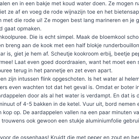
 halen en in een bakje met koud water doen. Ze mogen na
et ze af en voeg de rode wijnazijn toe en het bietensap
n met die rode ui! Ze mogen best lang marineren en je g
ord gaat opmaken.
koolpuree. Die is echt simpel. Maak de bloemkool scho
en breng aan de kook met een half blokje runderbouillon
r is, giet je hem af. Scheutje kookroom erbij, beetje pe
rmee! Laat even goed doordraaien, want het moet een
puree terug in het pannetje en zet even apart.
n zijn intussen flink opgeschoten. Is het water al hel
s even wachten tot dat het geval is. Omdat er boter in 
dappelen door als al het water is verdampt. En dat is 
inuut of 4-5 bakken in de ketel. Vuur uit, bord nemen 
’n kop op. De aardappelen vallen na een paar minuten va
t trouwens ook gewoon een stukje aluminiumfolie gebrui
d voor de ossenhaas! Kruidt die met peper en zout en b