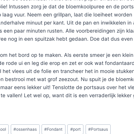
ie! Intussen zorg je dat de bloemkoolpuree en de port
aag vuur. Neem een grillpan, laat die loeiheet worden e
derhalve minuut per kant. Uit de pan en inwikkelen in 
s een paar minuten rusten. Alle voorbereidingen zijn klaa
ee nog in een spuitzak hebt gedaan. Doe dat dus even 
d om het bord op te maken. Als eerste smeer je een klei
e rode ui en leg die erop en zet er ook wat fondantaard
l het vlees uit de folie en trancheer het in mooie stukke
en bestrooi met wat grof zeezout. Nu spuit je de bloemk
 maar eens lekker uit! Tenslotte de portsaus over het vl
te vallen! Let wel op, want dit is een verraderlijk lekker
ool
#
ossenhaas
#
Fondant
#
port
#
Portsaus