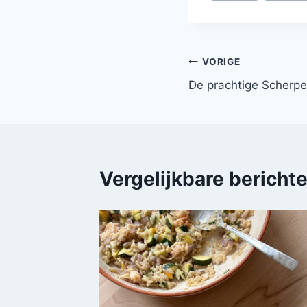
Bericht
VORIGE
De prachtige Scherpe
navigatie
Vergelijkbare bericht