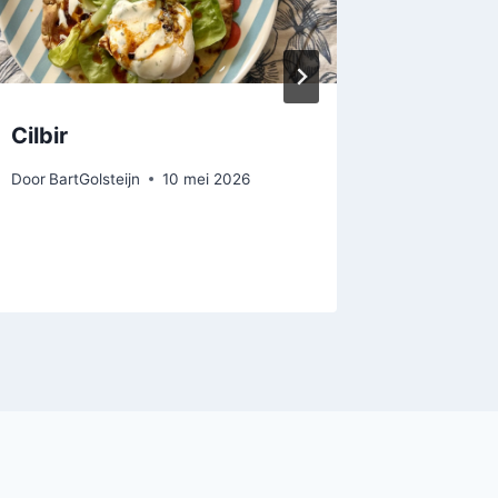
Cilbir
Thaise 
de eig
Door
BartGolsteijn
10 mei 2026
Door
BartGo