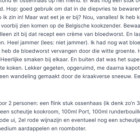
stond er ossenhaas op het menu. Er was nog een stuk o
d. Hop: goed gebruik om dat in de diepvries te beware
 ik zin in! Maar wat eet je er bij? Nou, vanalles! Ik heb
t voorbij zien komen op de Belgische kookzender. Bewaa
leen zit bij dat recept een crème van bloedworst. En laa
en. Heel jammer (lees: niet jammer). Ik had nog wat bl
 heb de bloedworst vervangen door die witte groente. H
. Heerlijke smaken bij elkaar. En buiten dat was het sup
te koken. Lekker gegeten, opgeruimd, me daarna kapo
een wandeling gemaakt door de kraakverse sneeuw. Een
oor 2 personen: een flink stuk ossenhaas (ik denk zo’n 
 een scheutje kookroom, 100ml Port, 100ml runderbouill
rode ui, 2el rode wijnazijn en eventueel nog een scheut
e medium aardappelen en roomboter.