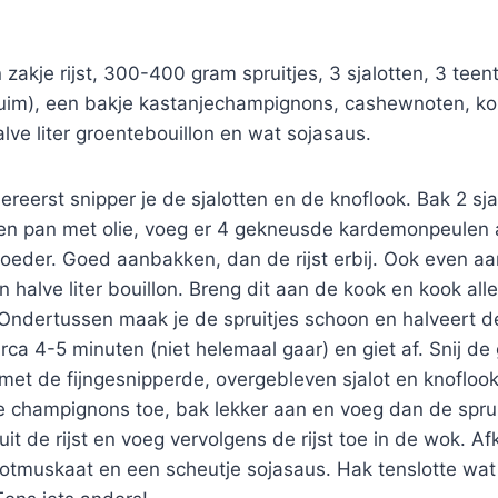
 zakje rijst, 300-400 gram spruitjes, 3 sjalotten, 3 teen
uim), een bakje kastanjechampignons, cashewnoten, ko
ve liter groentebouillon en wat sojasaus.
ereerst snipper je de sjalotten en de knoflook. Bak 2 sja
een pan met olie, voeg er 4 gekneusde kardemonpeulen 
poeder. Goed aanbakken, dan de rijst erbij. Ook even 
 halve liter bouillon. Breng dit aan de kook en kook alle
Ondertussen maak je de spruitjes schoon en halveert de
irca 4-5 minuten (niet helemaal gaar) en giet af. Snij de
et de fijngesnipperde, overgebleven sjalot en knoflook
 champignons toe, bak lekker aan en voeg dan de sprui
t de rijst en voeg vervolgens de rijst toe in de wok. A
ootmuskaat en een scheutje sojasaus. Hak tenslotte wat