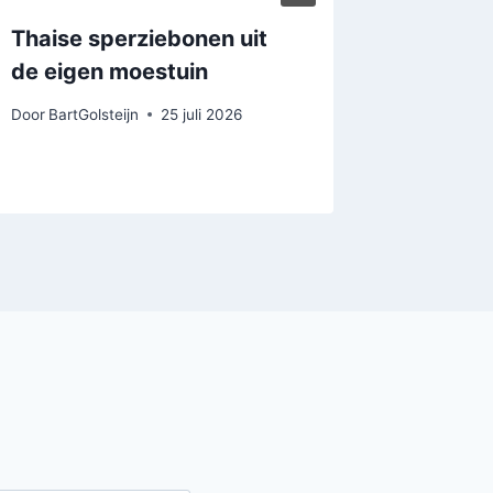
Thaise sperziebonen uit
Cilbir
de eigen moestuin
Door
BartGo
Door
BartGolsteijn
25 juli 2026