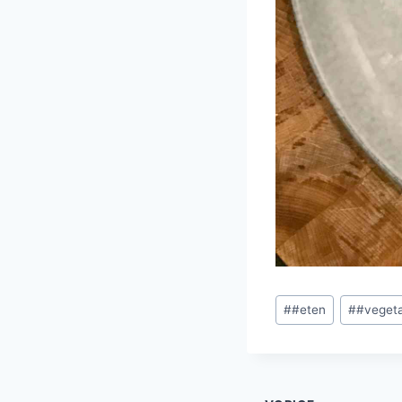
Bericht
#
#eten
#
#vegeta
tags: