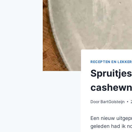
RECEPTEN EN LEKKER
Spruitje
cashewn
Door
BartGolsteijn
Een nieuw uitgep
geleden had ik no