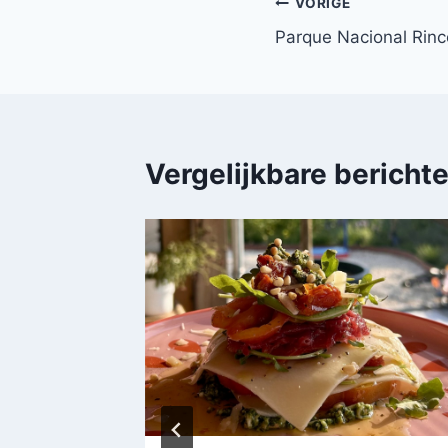
Bericht
VORIGE
Parque Nacional Rinc
navigatie
Vergelijkbare bericht