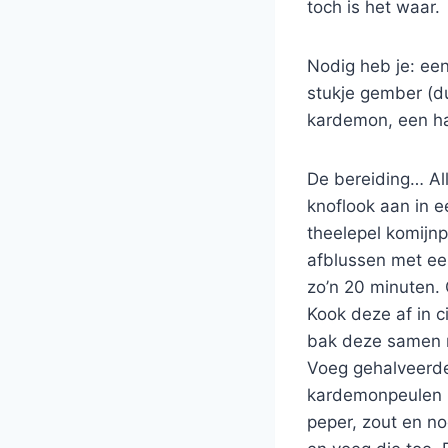
toch is het waar.
Nodig heb je: een
stukje gember (d
kardemon, een hal
De bereiding… All
knoflook aan in 
theelepel komijn
afblussen met een
zo’n 20 minuten. 
Kook deze af in c
bak deze samen m
Voeg gehalveerde
kardemonpeulen ui
peper, zout en n