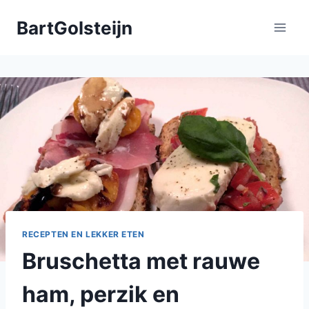
Doorgaan
BartGolsteijn
naar
inhoud
RECEPTEN EN LEKKER ETEN
Bruschetta met rauwe
ham, perzik en