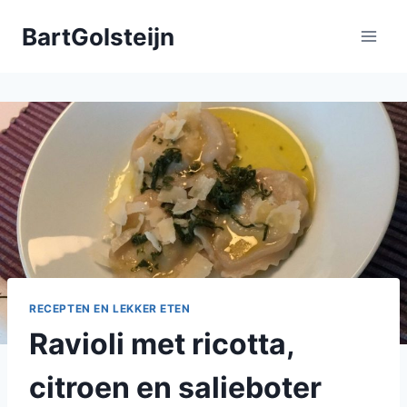
Doorgaan
BartGolsteijn
naar
inhoud
RECEPTEN EN LEKKER ETEN
Ravioli met ricotta,
citroen en salieboter