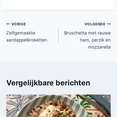
Bericht
VORIGE
VOLGENDE
Zelfgemaakte
Bruschetta met rauwe
navigatie
aardappelkroketten
ham, perzik en
mozzarella
Vergelijkbare berichten