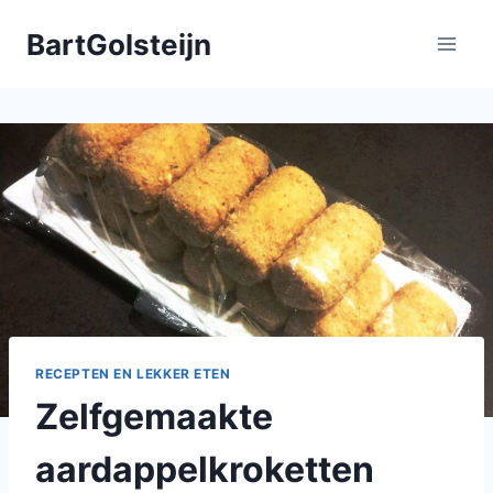
Doorgaan
BartGolsteijn
naar
inhoud
RECEPTEN EN LEKKER ETEN
Zelfgemaakte
aardappelkroketten