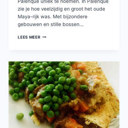
Palenque uniek te noemen. In Palenque
zie je hoe veelzijdig en groot het oude
Maya-rijk was. Met bijzondere
gebouwen en stille bossen…
MAYA
LEES MEER
RUÏNES
VAN
PALENQUE
IN
MEXICO