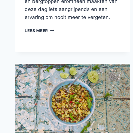
en bergtoppen eromheen maakten van
deze dag iets aangrijpends en een
ervaring om nooit meer te vergeten.
LAGO
LEES MEER
DE
ATITLÁN
IN
GUATEMALA