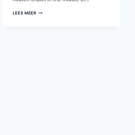
AURORA
LEES MEER
BOREALIS
FORECAST
(HANDIGE
LINK)