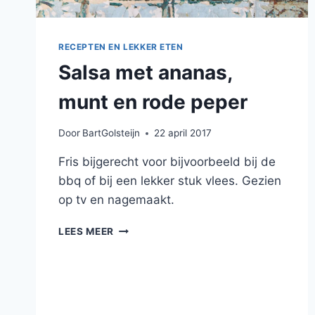
RECEPTEN EN LEKKER ETEN
Salsa met ananas,
munt en rode peper
Door
BartGolsteijn
22 april 2017
Fris bijgerecht voor bijvoorbeeld bij de
bbq of bij een lekker stuk vlees. Gezien
op tv en nagemaakt.
SALSA
LEES MEER
MET
ANANAS,
MUNT
EN
RODE