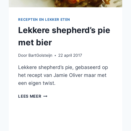
RECEPTEN EN LEKKER ETEN
Lekkere shepherd’s pie
met bier
Door
BartGolsteijn
22 april 2017
​Lekkere shepherd’s pie, gebaseerd op
het recept van Jamie Oliver maar met
een eigen twist.
LEKKERE
LEES MEER
SHEPHERD’S
PIE
MET
BIER