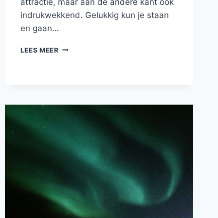
attractie, maar aan de andere kant ook
indrukwekkend. Gelukkig kun je staan
en gaan…
CLIFFS
LEES MEER
OF
MOHER
IN
IERLAND