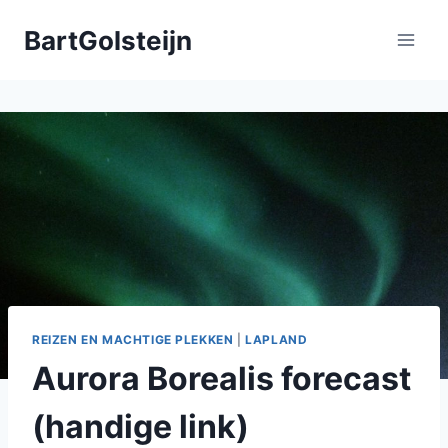
Doorgaan
BartGolsteijn
naar
inhoud
REIZEN EN MACHTIGE PLEKKEN
|
LAPLAND
Aurora Borealis forecast
(handige link)