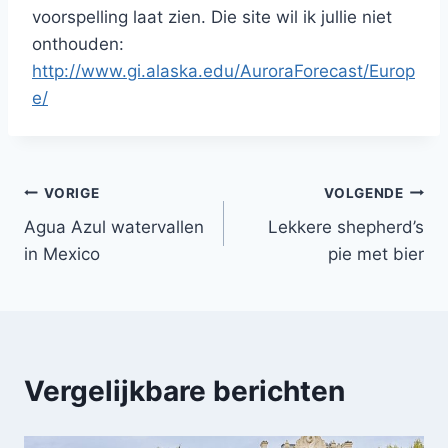
voorspelling laat zien. Die site wil ik jullie niet
onthouden:
http://www.gi.alaska.edu/AuroraForecast/Europ
e/
Bericht
VORIGE
VOLGENDE
Agua Azul watervallen
Lekkere shepherd’s
navigatie
in Mexico
pie met bier
Vergelijkbare berichten