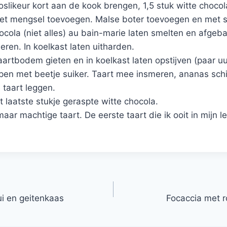
likeur kort aan de kook brengen, 1,5 stuk witte chocola
et mengsel toevoegen. Malse boter toevoegen en met s
hocola (niet alles) au bain-marie laten smelten en afg
ren. In koelkast laten uitharden.
artbodem gieten en in koelkast laten opstijven (paar uu
en met beetje suiker. Taart mee insmeren, ananas schil
 taart leggen.
laatste stukje geraspte witte chocola.
maar machtige taart. De eerste taart die ik ooit in mijn 
ui en geitenkaas
Focaccia met r