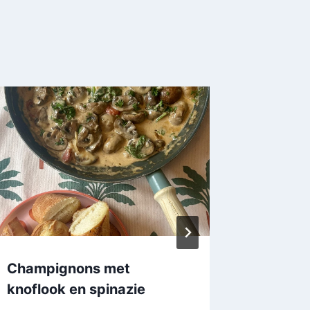
Champignons met
Orzo me
knoflook en spinazie
garnale