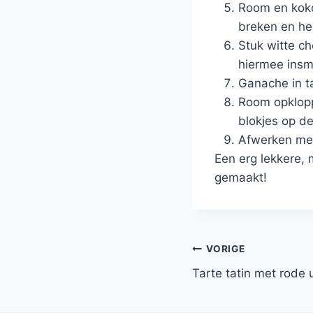
Room en kokos
breken en he
Stuk witte c
hiermee insme
Ganache in ta
Room opklopp
blokjes op de
Afwerken met 
Een erg lekkere, 
gemaakt!
Bericht
VORIGE
Tarte tatin met rode 
navigatie