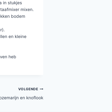
 in stukjes
taafmixer mixen.
ebakken bodem
r).
len en kleine
leven heb
VOLGENDE
ozemarijn en knoflook