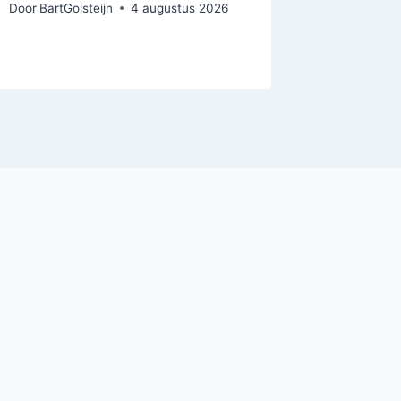
Door
BartGolsteijn
4 augustus 2026
Door
BartGo