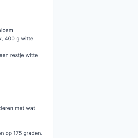
 bloem
k, 400 g witte
een restje witte
ederen met wat
en op 175 graden.